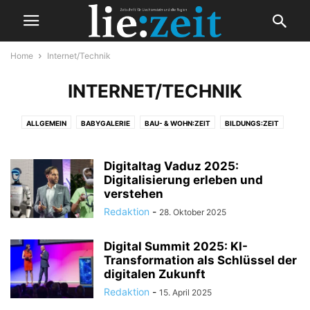
Home
Internet/Technik
INTERNET/TECHNIK
ALLGEMEIN
BABYGALERIE
BAU- & WOHN:ZEIT
BILDUNGS:ZEIT
CASINO -SPIELBANKEN
EHRUNGEN
ENERGIEFRAGEN
FINANZEN
FLÜCHTLINGE
FORUM
FÜRSTENHAUS
GEMEINDE/INFRASTRUKTUR
Digitaltag Vaduz 2025:
GESELLIGKEIT
GESUNDHEIT
Digitalisierung erleben und
INTERNET/TECHNIK
JUGEND:ZEIT
verstehen
KI - KÜNSTLICHE INTELLIGENZ
KRIEG IN DER UKRAINE
Redaktion
-
28. Oktober 2025
KRIEG IN NAHEN OSTEN
KULTUR:ZEIT
LANDESVERWALTUNG
LANDESVERWALTUNG UND REGIERUNG
LESERBRIEFE
LIE:ZEIT
Digital Summit 2025: KI-
LIE:ZEIT TV
LIECHTENSTEIN
MEDIEN
MEINE:ZEIT
MOBILITÄT
Transformation als Schlüssel der
MUSIK
NATUR/UMWELT
PARTEIBÜHNE
POLIT:ZEIT
digitalen Zukunft
POLIZEIMELDUNGEN
REGIERUNG
REGION
SANIERUNG
Redaktion
-
15. April 2025
SENIOREN:ZEIT
SICHERHEIT
SOZIALES
SPORT:ZEIT
TECH:ZEIT