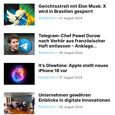
TODESFÄLLE
TOURISMUS
UMFRAGE
Gerichtsstreit mit Elon Musk: X
wird in Brasilien gesperrt
ÜSERE WORZLA - HISTORISCHES
VEREINE
VERKEHR
Redaktion
-
WIRTSCHAFTS:ZEIT
31. August 2024
Telegram-Chef Pawel Durow
nach Verhör aus französischer
Haft entlassen – Anklage...
Redaktion
-
29. August 2024
It’s Glowtime: Apple stellt neues
iPhone 16 vor
Redaktion
-
27. August 2024
Unternehmen gewähren
Einblicke in digitale Innovationen
Redaktion
-
26. August 2024