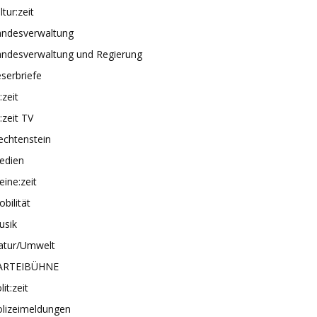
ltur:zeit
andesverwaltung
andesverwaltung und Regierung
serbriefe
e:zeit
e:zeit TV
echtenstein
edien
ine:zeit
bilität
usik
atur/Umwelt
ARTEIBÜHNE
lit:zeit
olizeimeldungen