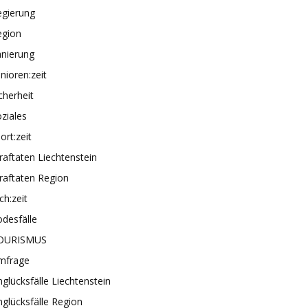
egierung
egion
anierung
nioren:zeit
cherheit
ziales
ort:zeit
raftaten Liechtenstein
raftaten Region
ch:zeit
desfälle
OURISMUS
mfrage
glücksfälle Liechtenstein
glücksfälle Region