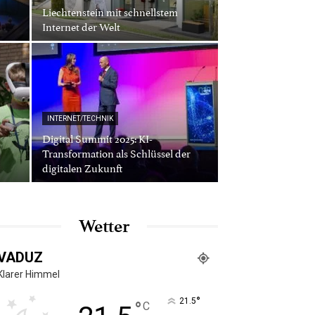
Liechtenstein mit schnellstem
Internet der Welt
INTERNET/TECHNIK
Digital Summit 2025: KI-
Transformation als Schlüssel der
digitalen Zukunft
Wetter
VADUZ
Klarer Himmel
°
21.5
°
C