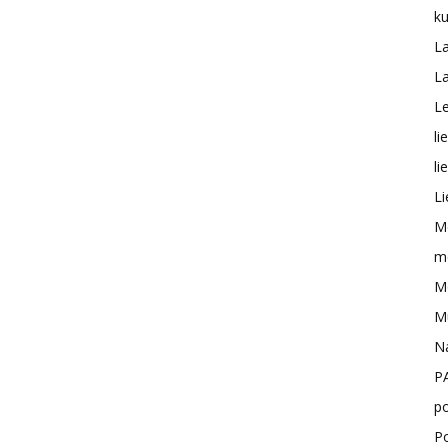
ku
L
L
Le
li
li
Li
M
me
Mo
M
N
P
po
P