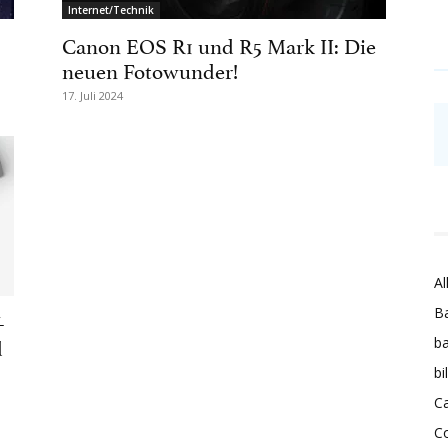
Internet/Technik
Canon EOS R1 und R5 Mark II: Die
neuen Fotowunder!
17. Juli 2024
Al
Ba
-
d
ba
bi
Ca
C