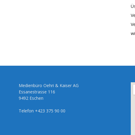
Üs
Ve
Ve
wi
Medienbüro Oehri & Kaiser AG
Essanestrasse 116
9492 Eschen
Telefon +423 375 90 00