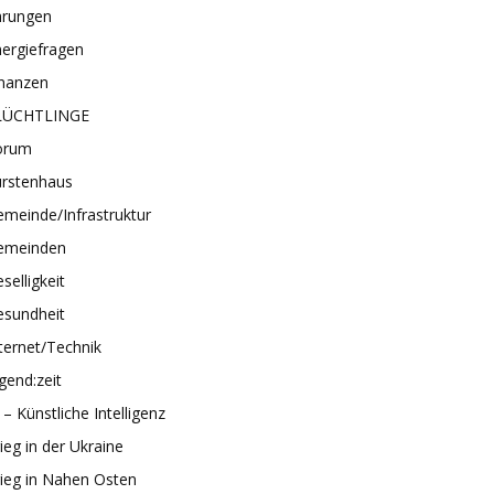
hrungen
ergiefragen
inanzen
LÜCHTLINGE
orum
ürstenhaus
meinde/Infrastruktur
emeinden
selligkeit
esundheit
ternet/Technik
gend:zeit
 – Künstliche Intelligenz
ieg in der Ukraine
ieg in Nahen Osten