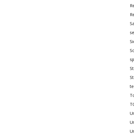
R
R
S
se
Si
So
sp
St
St
te
To
T
U
Un
Un