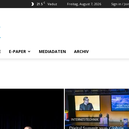
C
21.5
Freitag, August 7, 2026
Sign in / Joi
Vaduz
E
E-PAPER
MEDIADATEN
ARCHIV
INTERNET/TECHNIK
Digital Summit 2026: Globale