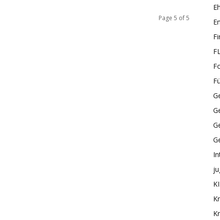
E
Page 5 of 5
En
F
F
F
F
Ge
G
Ge
G
In
ju
KI
Kr
Kr