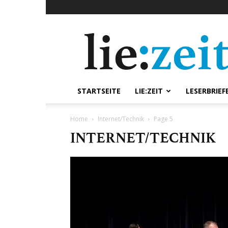
lie:zeit
online
STARTSEITE
LIE:ZEIT
LESERBRIEF
Home
Internet/Technik
Page 5
INTERNET/TECHNIK