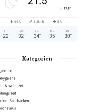
21.5
°
17.8
64 %
1.2kmh
5 %
FR.
SA.
SO.
MO.
DI.
22
°
32
°
34
°
35
°
30
°
Kategorien
lgemein
bygalerie
u- & wohn:zeit
ldungs:zeit
sino -Spielbanken
oronavirus