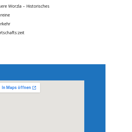
ere Worzla – Historisches
reine
rkehr
rtschafts:zeit