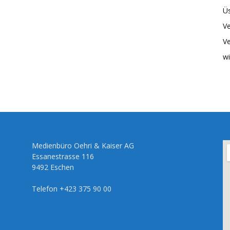
Üs
Ve
Ve
wi
Medienbüro Oehri & Kaiser AG
Essanestrasse 116
9492 Eschen
Telefon +423 375 90 00