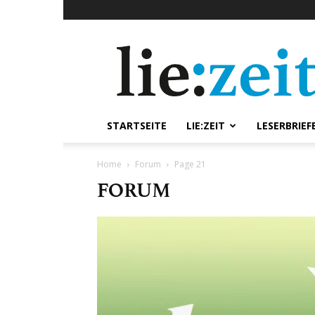
lie:zeit
online
STARTSEITE
LIE:ZEIT
LESERBRIEF
Home
Forum
Page 21
FORUM