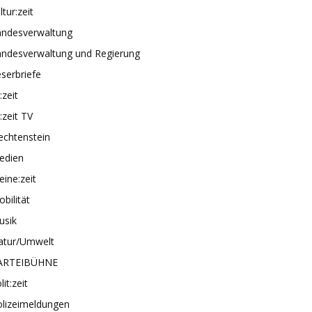
ltur:zeit
andesverwaltung
andesverwaltung und Regierung
serbriefe
e:zeit
e:zeit TV
echtenstein
edien
ine:zeit
bilität
usik
atur/Umwelt
ARTEIBÜHNE
lit:zeit
olizeimeldungen