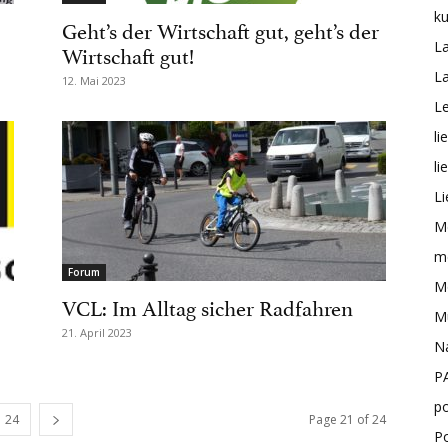
ku
Geht’s der Wirtschaft gut, geht’s der
L
Wirtschaft gut!
L
12. Mai 2023
Le
li
li
Li
M
me
Forum
Mo
VCL: Im Alltag sicher Radfahren
M
21. April 2023
N
P
po
24
Page 21 of 24
P