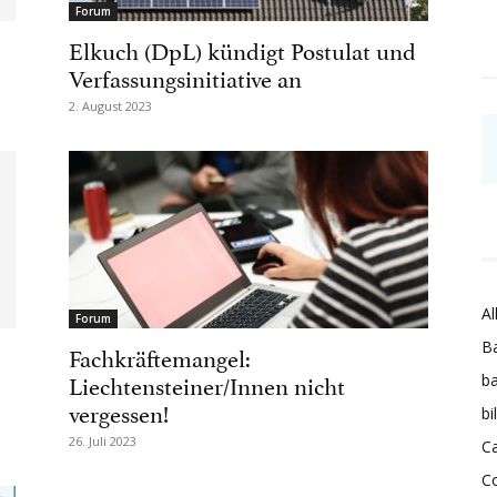
Forum
Elkuch (DpL) kündigt Postulat und
Verfassungsinitiative an
2. August 2023
Al
Forum
Ba
Fachkräftemangel:
Liechtensteiner/Innen nicht
ba
vergessen!
bi
26. Juli 2023
Ca
C