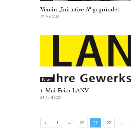
Verein „Initiative A“ gegründet
17. Mai 2023
Forum
1. Mai-Feier LANV
24. April 2023
...
...
1
20
21
22