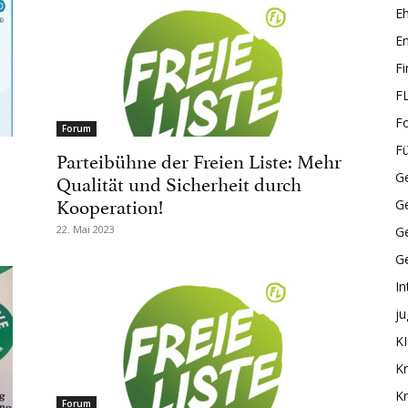
E
En
F
F
F
Forum
F
Parteibühne der Freien Liste: Mehr
Qualität und Sicherheit durch
Ge
Kooperation!
G
22. Mai 2023
Ge
G
In
ju
KI
Kr
Kr
Forum