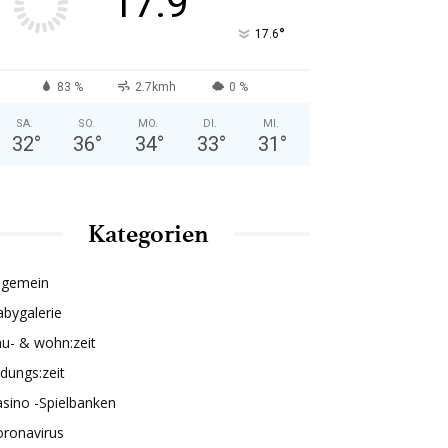
17.9
°
17.6
83 %
2.7kmh
0 %
SA.
SO.
MO.
DI.
MI.
32
°
36
°
34
°
33
°
31
°
Kategorien
lgemein
bygalerie
u- & wohn:zeit
ldungs:zeit
sino -Spielbanken
oronavirus