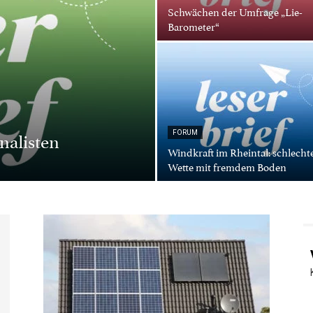
Schwächen der Umfrage „Lie-
Barometer“
nalisten
FORUM
Windkraft im Rheintal: schlecht
Wette mit fremdem Boden