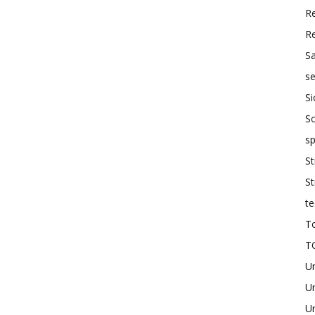
R
R
S
se
Si
So
sp
St
St
te
To
T
U
Un
Un