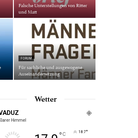
Falsche Unterstellungen von Ritter
und Matt
FORUM
e
Für sachliche und ausgewogene
Auseinandersetzung
Wetter
VADUZ
Klarer Himmel
°
18.7
°
C