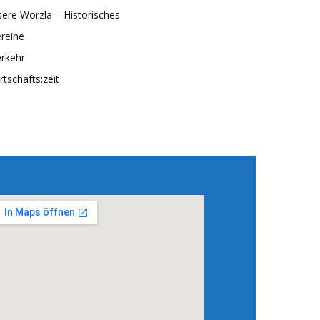
ere Worzla – Historisches
reine
rkehr
rtschafts:zeit