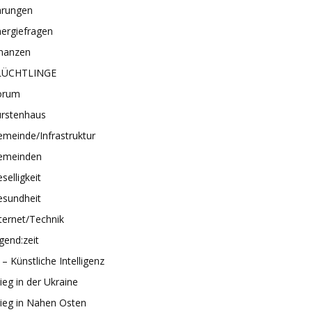
hrungen
ergiefragen
inanzen
LÜCHTLINGE
orum
ürstenhaus
meinde/Infrastruktur
emeinden
selligkeit
esundheit
ternet/Technik
gend:zeit
 – Künstliche Intelligenz
ieg in der Ukraine
ieg in Nahen Osten