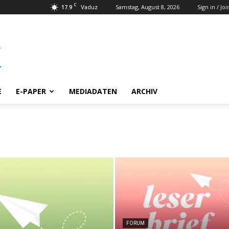
C
17.9
Samstag, August 8, 2026
Sign in / Joi
Vaduz
E
E-PAPER
MEDIADATEN
ARCHIV
FORUM