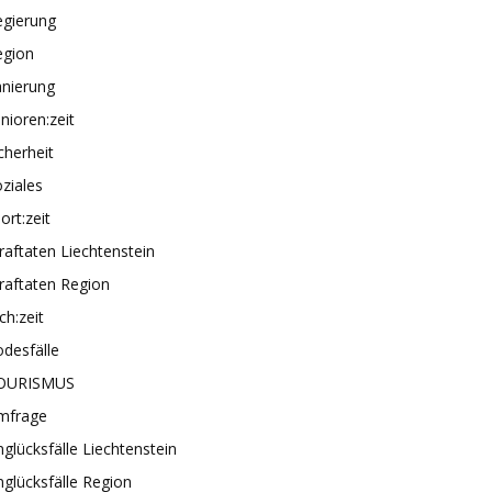
egierung
egion
anierung
nioren:zeit
cherheit
ziales
ort:zeit
raftaten Liechtenstein
raftaten Region
ch:zeit
desfälle
OURISMUS
mfrage
glücksfälle Liechtenstein
glücksfälle Region