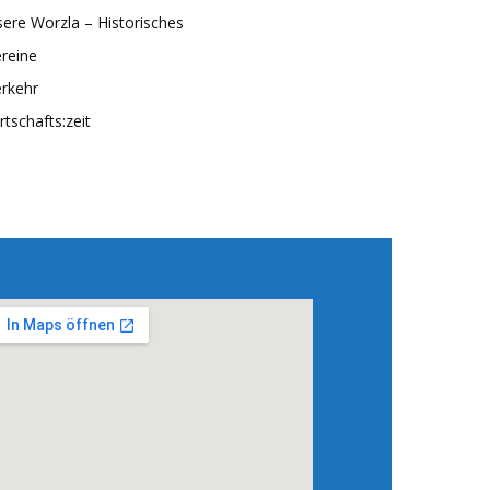
ere Worzla – Historisches
reine
rkehr
rtschafts:zeit