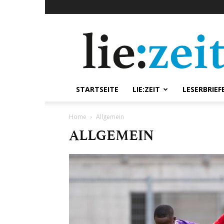
lie:zeit
online
STARTSEITE
LIE:ZEIT
LESERBRIEF
Home
Allgemein
ALLGEMEIN