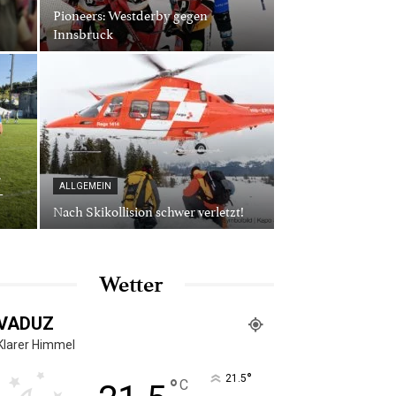
Pioneers: Westderby gegen
Innsbruck
.
-
ALLGEMEIN
Nach Skikollision schwer verletzt!
Wetter
VADUZ
Klarer Himmel
°
21.5
°
C