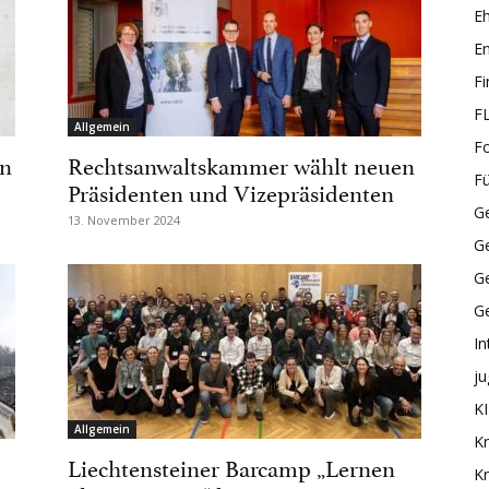
E
En
F
F
Allgemein
F
in
Rechtsanwaltskammer wählt neuen
F
Präsidenten und Vizepräsidenten
Ge
13. November 2024
G
Ge
G
In
ju
KI
Allgemein
Kr
Liechtensteiner Barcamp „Lernen
Kr