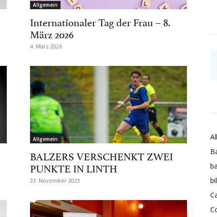
Allgemein
Internationaler Tag der Frau – 8.
März 2026
4. März 2026
Al
Allgemein
Ba
BALZERS VERSCHENKT ZWEI
PUNKTE IN LINTH
ba
bi
23. November 2023
Ca
C