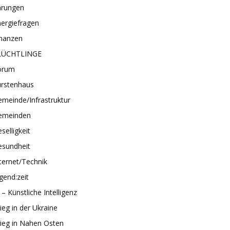
hrungen
ergiefragen
inanzen
LÜCHTLINGE
orum
ürstenhaus
meinde/Infrastruktur
emeinden
selligkeit
esundheit
ternet/Technik
gend:zeit
 – Künstliche Intelligenz
ieg in der Ukraine
ieg in Nahen Osten