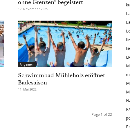
ohne Grenzen“ begeistert
ku
17. November 2025
L
L
Le
li
li
Li
Allgemein
M
Schwimmbad Mühleholz eröffnet
me
Badesaison
Mo
11. Mai 2022
M
N
P
Page 1 of 22
po
P