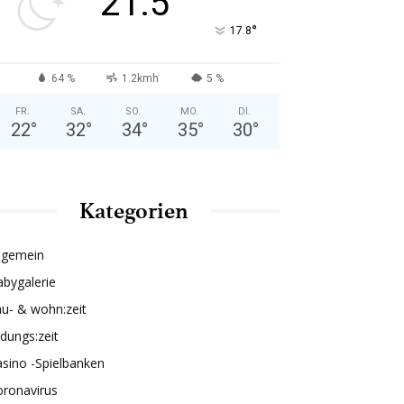
21.5
°
17.8
64 %
1.2kmh
5 %
FR.
SA.
SO.
MO.
DI.
22
°
32
°
34
°
35
°
30
°
Kategorien
lgemein
bygalerie
u- & wohn:zeit
ldungs:zeit
sino -Spielbanken
oronavirus