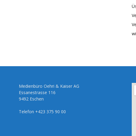
Üs
Ve
Ve
wi
Medienbüro Oehri & Kaiser AG
Essanestrasse 116
9492 Eschen
Telefon +423 375 90 00