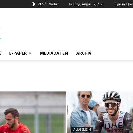
C
21.5
Freitag, August 7, 2026
Sign in / Joi
Vaduz
E
E-PAPER
MEDIADATEN
ARCHIV
ALLGEMEIN