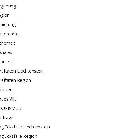
egierung
egion
anierung
nioren:zeit
cherheit
ziales
ort:zeit
raftaten Liechtenstein
raftaten Region
ch:zeit
desfälle
OURISMUS
mfrage
glücksfälle Liechtenstein
glücksfälle Region