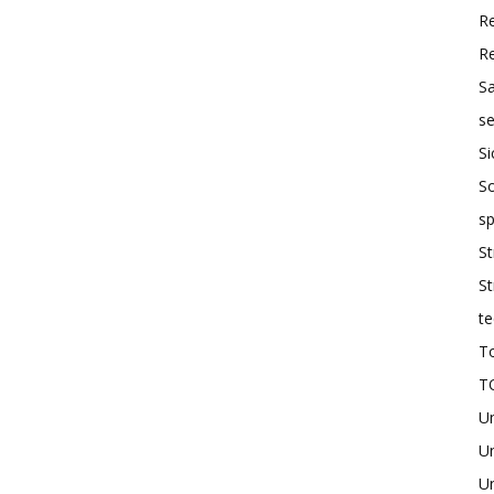
R
R
S
se
Si
So
sp
St
St
te
To
T
U
Un
Un