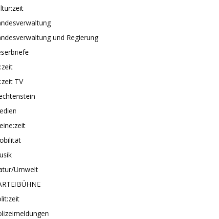
ltur:zeit
andesverwaltung
andesverwaltung und Regierung
serbriefe
e:zeit
e:zeit TV
echtenstein
edien
ine:zeit
bilität
usik
atur/Umwelt
ARTEIBÜHNE
lit:zeit
olizeimeldungen