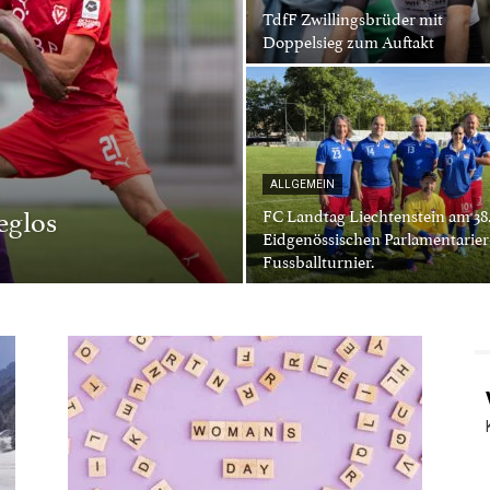
TdfF Zwillingsbrüder mit
Doppelsieg zum Auftakt
ALLGEMEIN
eglos
FC Landtag Liechtenstein am 38
Eidgenössischen Parlamentarier
Fussballturnier.