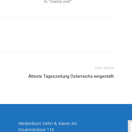
In "meine:zeit"
Next article
Älteste Tageszeitung Österreichs eingestellt
Medienbüro Oehri & Kaiser AG
Essanestrasse 116