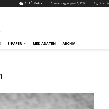
C
21.5
Donnerstag, August 6, 2026
Sign in / Joi
Vaduz
E
E-PAPER
MEDIADATEN
ARCHIV
n