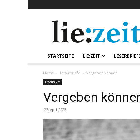
lie:zeit
online
STARTSEITE
LIE:ZEIT
LESERBRIEF
Home
Leserbriefe
Vergeben können
Leserbriefe
Vergeben könne
27. April 2023