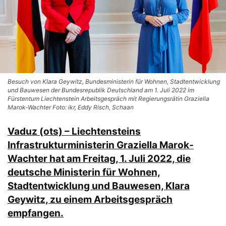
Besuch von Klara Geywitz, Bundesministerin für Wohnen, Stadtentwicklung
und Bauwesen der Bundesrepublik Deutschland am 1. Juli 2022 im
Fürstentum Liechtenstein Arbeitsgespräch mit Regierungsrätin Graziella
Marok-Wachter Foto: ikr, Eddy Risch, Schaan
Vaduz (ots) – Liechtensteins
Infrastrukturministerin Graziella Marok-
Wachter hat am Freitag, 1. Juli 2022, die
deutsche Ministerin für Wohnen,
Stadtentwicklung und Bauwesen, Klara
Geywitz, zu einem Arbeitsgespräch
empfangen.