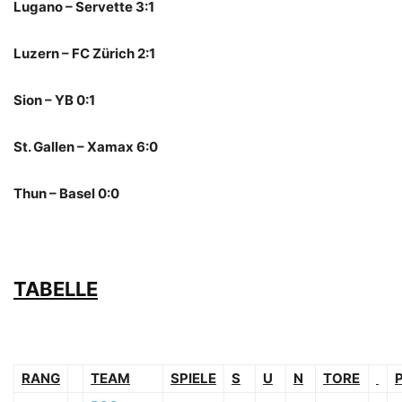
Lugano – Servette 3:1
Luzern – FC Zürich 2:1
Sion – YB 0:1
St. Gallen – Xamax 6:0
Thun – Basel 0:0
TABELLE
RANG
TEAM
SPIELE
S
U
N
TORE