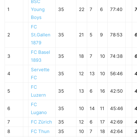
BSC
1
Young
35
22
7
6
77:40
Boys
FC
2
St.Gallen
35
21
5
9
78:53
1879
FC Basel
3
35
18
7
10
74:38
1893
Servette
4
35
12
13
10
56:46
FC
FC
5
35
13
6
16
42:50
Luzern
FC
6
35
10
14
11
45:46
Lugano
7
FC Zürich
35
12
6
17
42:69
8
FC Thun
35
10
7
18
42:64