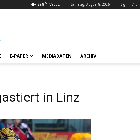
C
29.8
Samstag, August 8, 2026
Sign in / Joi
Vaduz
E
E-PAPER
MEDIADATEN
ARCHIV
stiert in Linz