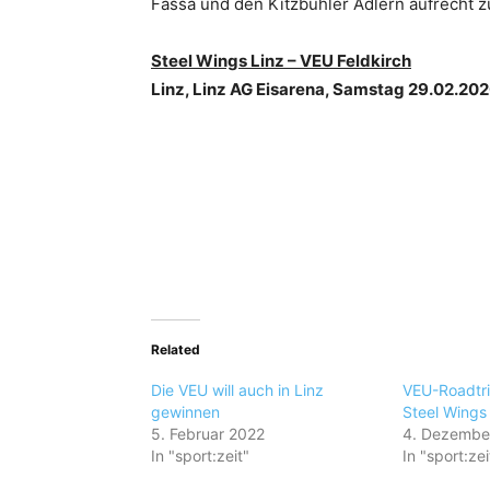
Fassa und den Kitzbühler Adlern aufrecht z
Steel Wings Linz – VEU Feldkirch
Linz, Linz AG Eisarena, Samstag 29.02.20
Related
Die VEU will auch in Linz
VEU-Roadtri
gewinnen
Steel Wings
5. Februar 2022
4. Dezembe
In "sport:zeit"
In "sport:zei