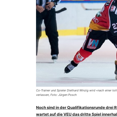
Co-Trainer und Spieler Diethard Winzig wird «nach einer to
verlassen, Foto: Jürgen Posch
Noch sind in der Qualifikationsrunde drei 
wartet auf die VEU das dritte Spiel innerh