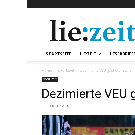
lie:zeit
online
STARTSEITE
LIE:ZEIT
LESERBRIEF
Home
sport:zeit
Dezimierte VEU gastiert in Linz
sport:zeit
Dezimierte VEU ga
29. Februar 2020