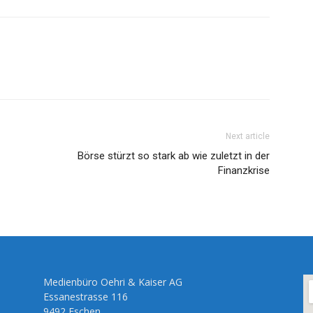
Next article
Börse stürzt so stark ab wie zuletzt in der
Finanzkrise
Medienbüro Oehri & Kaiser AG
Essanestrasse 116
9492 Eschen