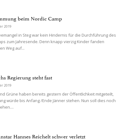
timmung beim Nordic Camp
er 2019
mangel in Steg war kein Hindernis für die Durchführung des
ps zum Jahresende. Denn knapp vierzig Kinder fanden
en Weg auf...
hs Regierung steht fast
er 2019
d Grüne haben bereits gestern der Öffentlichkeit mitgeteilt,
ung würde bis Anfang /Ende Jänner stehen. Nun soll dies noch
ehen....
star Hannes Reichelt schwer verletzt