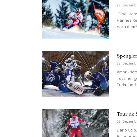
29. Dezemb
Eine Hiobs
Hannes Rei
nach dem S
Spengler
28. Dezemb
Ambri-Piot
Tessiner g
Turku und..
Tour de 
28. Dezemb
Dario Colo
Frauenren