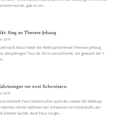
onnen wurde, gab es im...
Ski: Sieg an Therese Johaug
er 2019
akt nach Mass hatte die Weltcupführende Therese Johaug
der diesjährigen Tour de Ski in Lenzerheide. Sie gewann die 1.
...
fahrtssieger vor zwei Schweizern
er 2019
se Dominik Paris beherrschte auch die zweite Ski-Weltcup-
n Bormio. Direkt dahinter der Schweizer Urs Kryenbühl, der
ll Zweiter wurde. Beat Feuz sorgte...