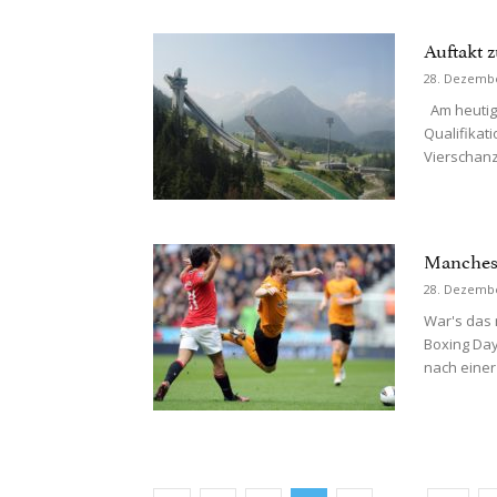
Auftakt 
28. Dezemb
Am heutige
Qualifikat
Vierschanz
Manchest
28. Dezemb
War's das 
Boxing Da
nach einer