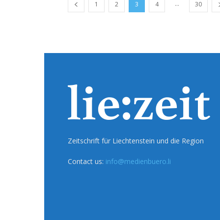
...
1
2
3
4
30
Zeitschrift für Liechtenstein und die Region
Contact us:
info@medienbuero.li