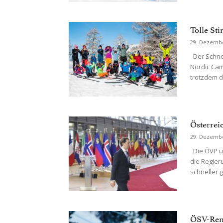
Tolle S
29. Dezemb
Der Schnee
Nordic Cam
trotzdem d
Österreic
29. Dezemb
Die ÖVP un
die Regier
schneller g
ÖSV-Renn