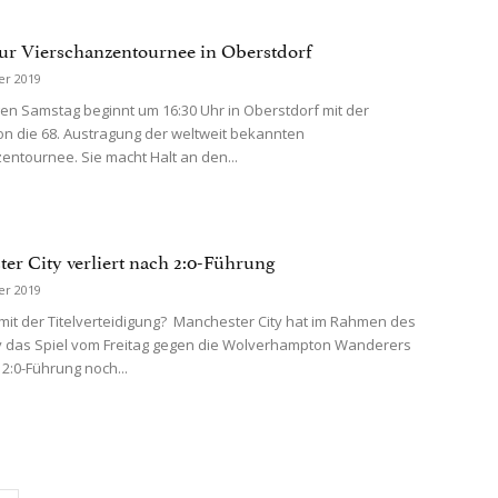
zur Vierschanzentournee in Oberstdorf
er 2019
n Samstag beginnt um 16:30 Uhr in Oberstdorf mit der
ion die 68. Austragung der weltweit bekannten
entournee. Sie macht Halt an den...
er City verliert nach 2:0-Führung
er 2019
mit der Titelverteidigung? Manchester City hat im Rahmen des
y das Spiel vom Freitag gegen die Wolverhampton Wanderers
 2:0-Führung noch...