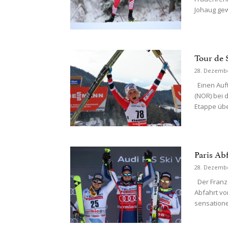
Johaug gew
Tour de 
28. Dezemb
Einen Auft
(NOR) bei 
Etappe über
Paris Ab
28. Dezemb
Der Franzo
Abfahrt vo
sensatione