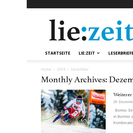
lie:zeit
online
STARTSEITE
LIE:ZEIT
LESERBRIEF
Home
2019
Dezember
Monthly Archives: Dezem
Weiterer
29. Dezemb
Bomio- Ein
in Bormio 
Kombinatio