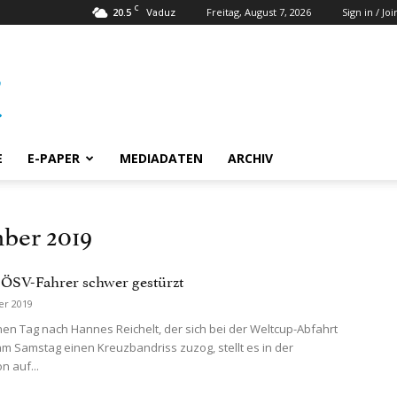
C
20.5
Freitag, August 7, 2026
Sign in / Joi
Vaduz
E
E-PAPER
MEDIADATEN
ARCHIV
ber 2019
 ÖSV-Fahrer schwer gestürzt
er 2019
en Tag nach Hannes Reichelt, der sich bei der Weltcup-Abfahrt
am Samstag einen Kreuzbandriss zuzog, stellt es in der
n auf...