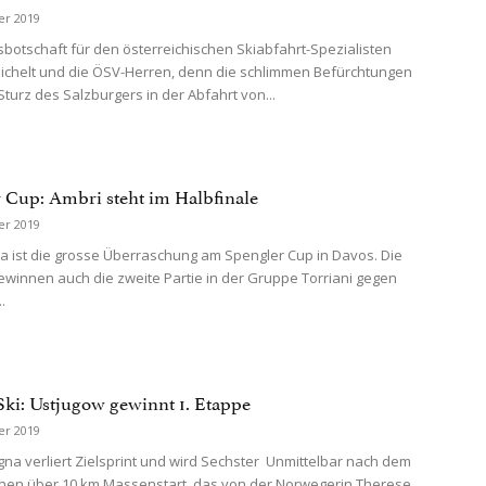
er 2019
botschaft für den österreichischen Skiabfahrt-Spezialisten
chelt und die ÖSV-Herren, denn die schlimmen Befürchtungen
turz des Salzburgers in der Abfahrt von...
 Cup: Ambri steht im Halbfinale
er 2019
ta ist die grosse Überraschung am Spengler Cup in Davos. Die
ewinnen auch die zweite Partie in der Gruppe Torriani gegen
.
Ski: Ustjugow gewinnt 1. Etappe
er 2019
gna verliert Zielsprint und wird Sechster Unmittelbar nach dem
nen über 10 km Massenstart, das von der Norwegerin Therese