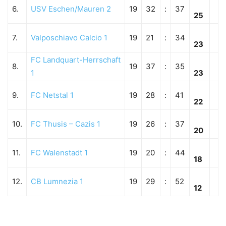
6.
USV Eschen/Mauren 2
19
32
:
37
25
7.
Valposchiavo Calcio 1
19
21
:
34
23
FC Landquart-Herrschaft
8.
19
37
:
35
1
23
9.
FC Netstal 1
19
28
:
41
22
10.
FC Thusis – Cazis 1
19
26
:
37
20
11.
FC Walenstadt 1
19
20
:
44
18
12.
CB Lumnezia 1
19
29
:
52
12