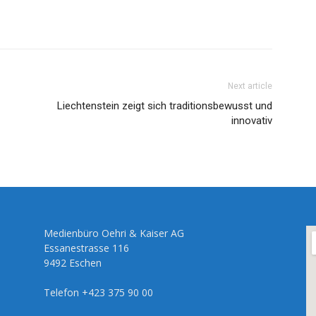
Next article
Liechtenstein zeigt sich traditionsbewusst und
innovativ
Medienbüro Oehri & Kaiser AG
Essanestrasse 116
9492 Eschen
Telefon +423 375 90 00