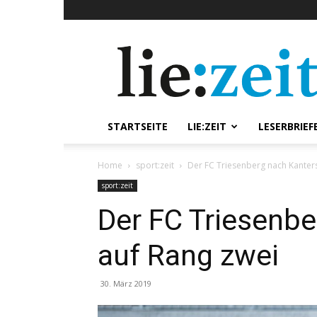
lie:zeit
online
STARTSEITE
LIE:ZEIT
LESERBRIEF
Home
sport:zeit
Der FC Triesenberg nach Kanters
sport:zeit
Der FC Triesenbe
auf Rang zwei
30. März 2019