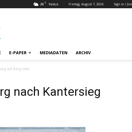
C
26
Freitag, August 7, 2026
Sign in / Joi
Vaduz
E
E-PAPER
MEDIADATEN
ARCHIV
ieg auf Rang zwei
rg nach Kantersieg