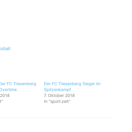
sball
 Der FC Triesenberg
Der FC Triesenberg Sieger im
 Overtime
Spitzenkampf
 2018
7. Oktober 2018
t"
In "sport:zeit"