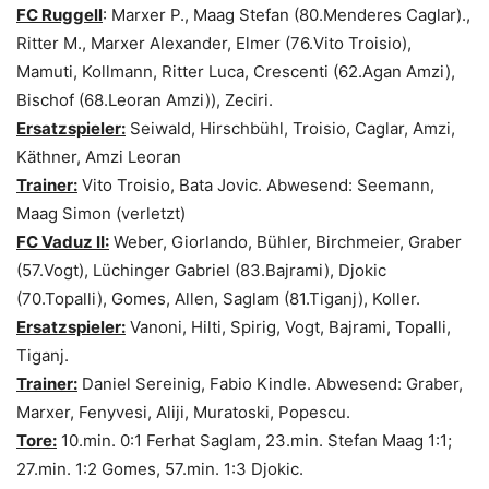
FC Ruggell
: Marxer P., Maag Stefan (80.Menderes Caglar).,
Ritter M., Marxer Alexander, Elmer (76.Vito Troisio),
Mamuti, Kollmann, Ritter Luca, Crescenti (62.Agan Amzi),
Bischof (68.Leoran Amzi)), Zeciri.
Ersatzspieler:
Seiwald, Hirschbühl, Troisio, Caglar, Amzi,
Käthner, Amzi Leoran
Trainer:
Vito Troisio, Bata Jovic. Abwesend: Seemann,
Maag Simon (verletzt)
FC Vaduz II:
Weber, Giorlando, Bühler, Birchmeier, Graber
(57.Vogt), Lüchinger Gabriel (83.Bajrami), Djokic
(70.Topalli), Gomes, Allen, Saglam (81.Tiganj), Koller.
Ersatzspieler:
Vanoni, Hilti, Spirig, Vogt, Bajrami, Topalli,
Tiganj.
Trainer:
Daniel Sereinig, Fabio Kindle. Abwesend: Graber,
Marxer, Fenyvesi, Aliji, Muratoski, Popescu.
Tore:
10.min. 0:1 Ferhat Saglam, 23.min. Stefan Maag 1:1;
27.min. 1:2 Gomes, 57.min. 1:3 Djokic.