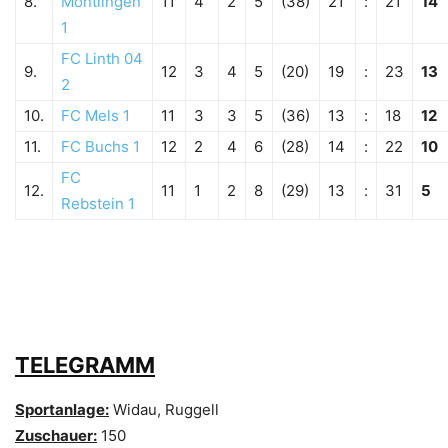
8.
Montlingen
11
4
2
5
(38)
21
:
21
14
1
FC Linth 04
9.
12
3
4
5
(20)
19
:
23
13
2
10.
FC Mels 1
11
3
3
5
(36)
13
:
18
12
11.
FC Buchs 1
12
2
4
6
(28)
14
:
22
10
FC
12.
11
1
2
8
(29)
13
:
31
5
Rebstein 1
TELEGRAMM
Sportanlage:
Widau, Ruggell
Zuschauer:
150