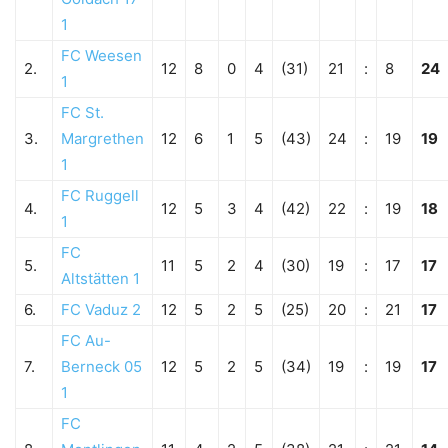
1
FC Weesen
2.
12
8
0
4
(31)
21
:
8
24
1
FC St.
3.
Margrethen
12
6
1
5
(43)
24
:
19
19
1
FC Ruggell
4.
12
5
3
4
(42)
22
:
19
18
1
FC
5.
11
5
2
4
(30)
19
:
17
17
Altstätten 1
6.
FC Vaduz 2
12
5
2
5
(25)
20
:
21
17
FC Au-
7.
Berneck 05
12
5
2
5
(34)
19
:
19
17
1
FC