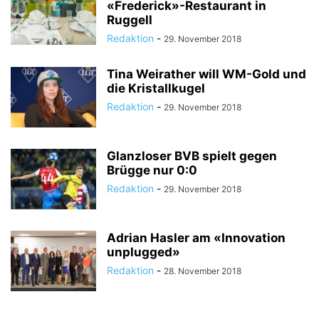
«Frederick»-Restaurant in
Ruggell
Redaktion
-
29. November 2018
Tina Weirather will WM-Gold und
die Kristallkugel
Redaktion
-
29. November 2018
Glanzloser BVB spielt gegen
Brügge nur 0:0
Redaktion
-
29. November 2018
Adrian Hasler am «Innovation
unplugged»
Redaktion
-
28. November 2018