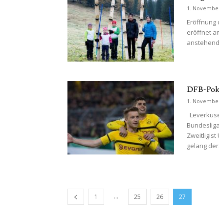
1. Novembe
Eröffnung 
eröffnet a
anstehende
DFB-Poka
1. Novembe
Leverkusen
Bundesliga
Zweitligist
gelang der.
...
1
25
26
27