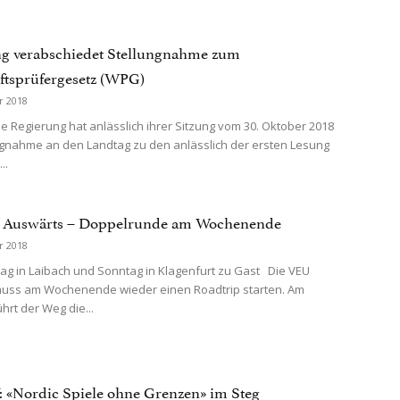
g verabschiedet Stellungnahme zum
ftsprüfergesetz (WPG)
r 2018
e Regierung hat anlässlich ihrer Sitzung vom 30. Oktober 2018
ngnahme an den Landtag zu den anlässlich der ersten Lesung
..
 Auswärts – Doppelrunde am Wochenende
r 2018
 in Laibach und Sonntag in Klagenfurt zu Gast Die VEU
muss am Wochenende wieder einen Roadtrip starten. Am
hrt der Weg die...
: «Nordic Spiele ohne Grenzen» im Steg