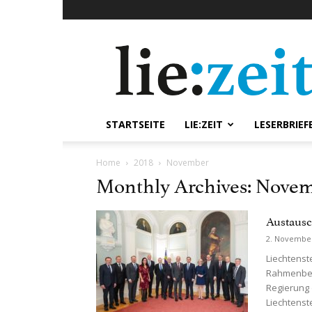
lie:zeit
online
STARTSEITE
LIE:ZEIT
LESERBRIEF
Home
2018
November
Monthly Archives: Novem
Austaus
2. Novembe
Liechtenst
Rahmenbedi
Regierung 
Liechtenste