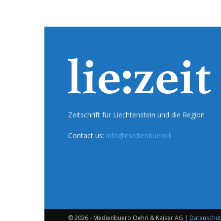
Zeitschrift für Liechtenstein und die Region
Contact us:
info@medienbuero.li
© 2026 - Medienbuero Oehri & Kaiser AG |
Datenschut