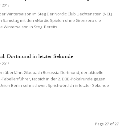
r 2018
der Wintersaison im Steg Der Nordic Club Liechtenstein (NCL)
m Samstag mit den «Nordic Spielen ohne Grenzen» die
 Wintersaison in Steg. Bereits...
l: Dortmund in letzter Sekunde
r 2018
 überfährt Gladbach Borussia Dortmund, der aktuelle
-Tabellenführer, tat sich in der 2. DBB-Pokalrunde gegen
 Union Berlin sehr schwer. Sprichwörtlich in letzter Sekunde
..
Page 27 of 27