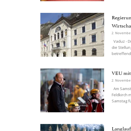
Regierun
Wirtscha
2. Novembe
Vaduz - Di
die Stellu
betreffend.
VEU mit
2. Novembe
Am Samstag
Feldkirch 
Samstag fü
Langlauf