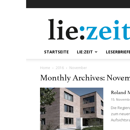
lie:zeit
online
STARTSEITE
LIE:ZEIT
LESERBRIEF
Home
2016
November
Monthly Archives: Novem
Roland M
15. Novemb
Die Regier
zum neuen
Aufsichtsra