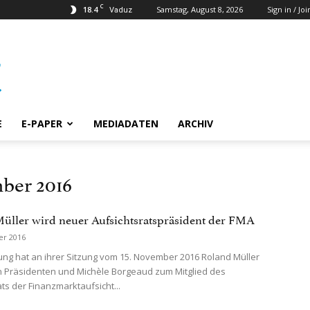
C
18.4
Samstag, August 8, 2026
Sign in / Joi
Vaduz
E
E-PAPER
MEDIADATEN
ARCHIV
ber 2016
üller wird neuer Aufsichtsratspräsident der FMA
er 2016
ung hat an ihrer Sitzung vom 15. November 2016 Roland Müller
 Präsidenten und Michèle Borgeaud zum Mitglied des
ts der Finanzmarktaufsicht...