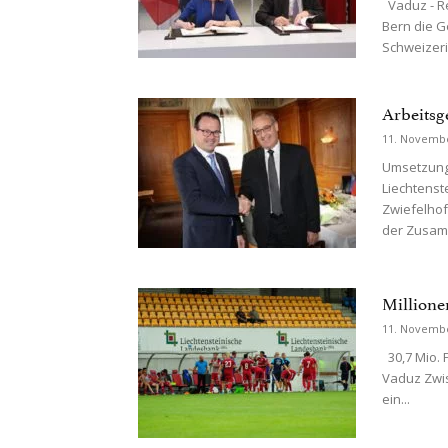
Vaduz - Re
Bern die G
Schweizeri
Arbeitsg
11. Novemb
Umsetzung
Liechtenst
Zwiefelhof
der Zusam
Millione
11. Novemb
30,7 Mio. 
Vaduz Zwis
ein...