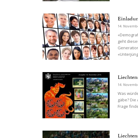
Einladun
14. Novemb
«Demograf
geht diese
Generation
«Unterjüngu
Liechten
14. Novemb
Was würde
gäbe? Die 
Frage finde
Liechten