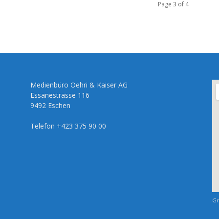
Page 3 of 4
Medienbüro Oehri & Kaiser AG
Essanestrasse 116
9492 Eschen
Telefon +423 375 90 00
Gr