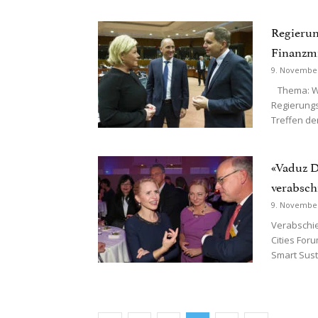
Regierun
Finanzmi
9. Novembe
Thema: Wi
Regierungs
Treffen der
«Vaduz D
verabsch
9. Novembe
Verabschie
Cities For
Smart Susta