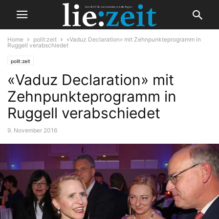
Home
polit:zeit
«Vaduz Declaration» mit Zehnpunkteprogramm in
Ruggell verabschiedet
polit:zeit
«Vaduz Declaration» mit
Zehnpunkteprogramm in
Ruggell verabschiedet
9. November 2016