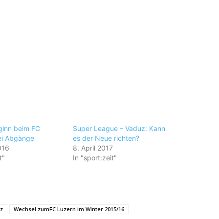
ginn beim FC
Super League – Vaduz: Kann
ei Abgänge
es der Neue richten?
016
8. April 2017
t"
In "sport:zeit"
iz
Wechsel zumFC Luzern im Winter 2015/16