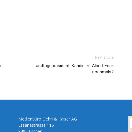
Next article
i
Landtagspräsident: Kandidiert Albert Frick
nochmals?
Medienbüro Oehri & Kaiser AG
Essanestrasse 116
9492 Eschen