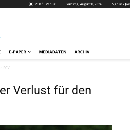
C
29.8
Samstag, August 8, 2026
Sign in / Joi
Vaduz
E
E-PAPER
MEDIADATEN
ARCHIV
en FCV
er Verlust für den