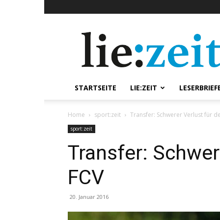
lie:zeit
online
STARTSEITE
LIE:ZEIT
LESERBRIEF
Home
sport:zeit
Transfer: Schwerer Verlust für d
sport:zeit
Transfer: Schwer
FCV
20. Januar 2016