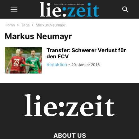
Home
Tags
Markus Neumayr
Markus Neumayr
Transfer: Schwerer Verlust für
den FCV
Redaktion
-
20. Januar 2016
ABOUT US