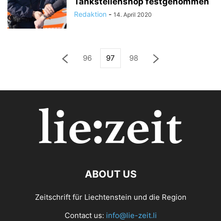
Tankstellenshop festgenommen
Redaktion
-
14. April 2020
96
97
98
ABOUT US
Zeitschrift für Liechtenstein und die Region
Contact us:
info@lie-zeit.li