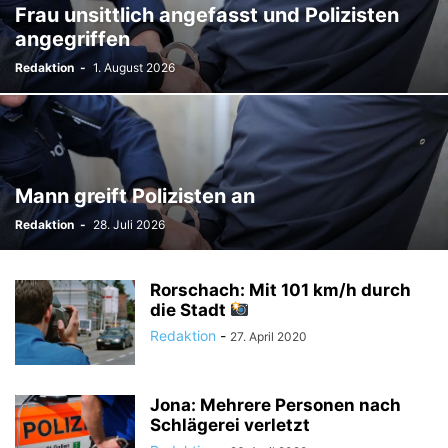
Frau unsittlich angefasst und Polizisten
angegriffen
Redaktion
-
1. August 2026
Mann greift Polizisten an
Redaktion
-
28. Juli 2026
Rorschach: Mit 101 km/h durch
die Stadt
Redaktion
-
27. April 2020
Jona: Mehrere Personen nach
Schlägerei verletzt