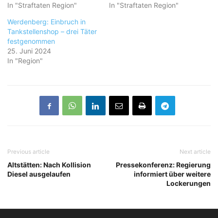
In "Straftaten Region"
In "Straftaten Region"
Werdenberg: Einbruch in
Tankstellenshop – drei Täter
festgenommen
25. Juni 2024
In "Region"
Previous article
Next article
Altstätten: Nach Kollision
Pressekonferenz: Regierung
Diesel ausgelaufen
informiert über weitere
Lockerungen