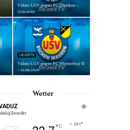
Video: USV gegen FC Dietikon –
17.10.2020
LIE:ZEIT TV
Video: USV gegen FC Winterthur II
– 12.09.2020
Wetter
VADUZ
Mäßig Bewölkt
°
23.1
°
C