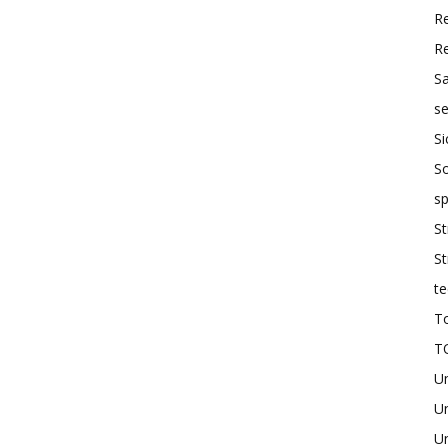
R
R
S
se
Si
So
sp
St
St
te
To
T
U
Un
Un