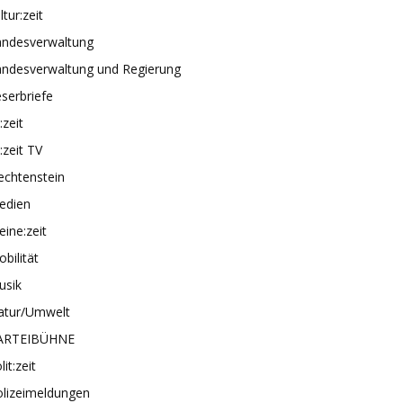
ltur:zeit
andesverwaltung
andesverwaltung und Regierung
serbriefe
e:zeit
e:zeit TV
echtenstein
edien
ine:zeit
bilität
usik
atur/Umwelt
ARTEIBÜHNE
lit:zeit
olizeimeldungen