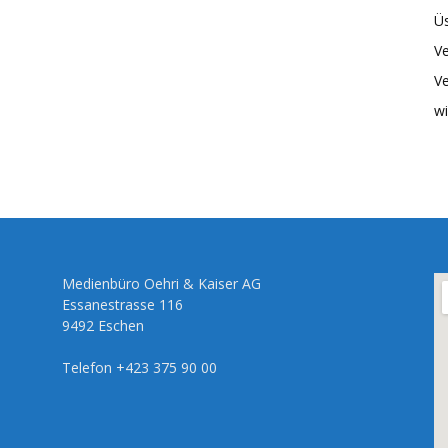
Üs
Ve
Ve
wi
Medienbüro Oehri & Kaiser AG
Essanestrasse 116
9492 Eschen
Telefon +423 375 90 00