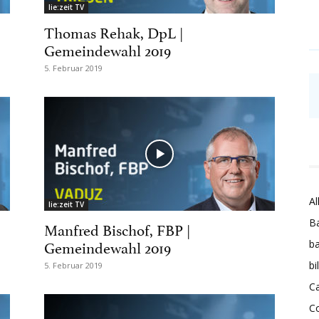
lie:zeit TV
Thomas Rehak, DpL |
Gemeindewahl 2019
5. Februar 2019
Al
lie:zeit TV
Ba
Manfred Bischof, FBP |
Gemeindewahl 2019
ba
bi
5. Februar 2019
Ca
C