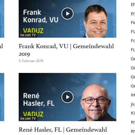
E
En
F
F
lie:zeit TV
F
hl
Frank Konrad, VU | Gemeindewahl
F
2019
Ge
5. Februar 2019
G
Ge
G
In
ju
KI
lie:zeit TV
Kr
René Hasler, FL | Gemeindewahl
Kr