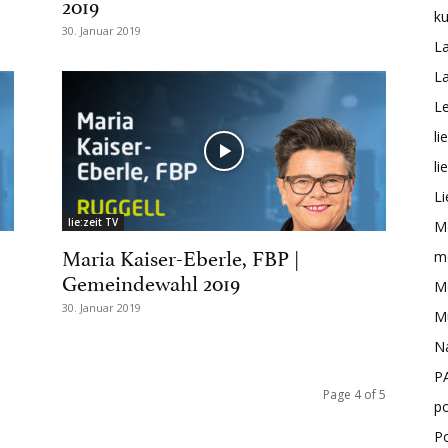
2019
ku
30. Januar 2019
L
L
Le
li
li
Li
lie:zeit TV
M
Maria Kaiser-Eberle, FBP |
me
Gemeindewahl 2019
Mo
30. Januar 2019
M
N
P
Page 4 of 5
po
P