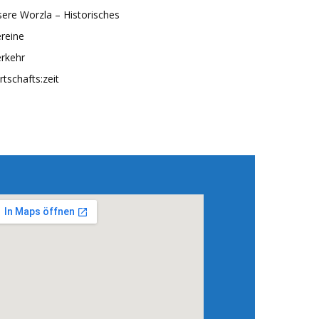
ere Worzla – Historisches
reine
rkehr
rtschafts:zeit