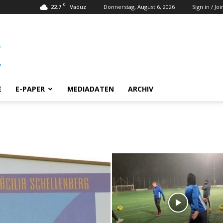
C
22.7
Donnerstag, August 6, 2026
Sign in / Joi
Vaduz
E
E-PAPER
MEDIADATEN
ARCHIV