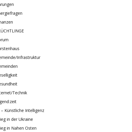
hrungen
ergiefragen
inanzen
LÜCHTLINGE
orum
ürstenhaus
meinde/Infrastruktur
emeinden
selligkeit
esundheit
ternet/Technik
gend:zeit
 – Künstliche Intelligenz
ieg in der Ukraine
ieg in Nahen Osten