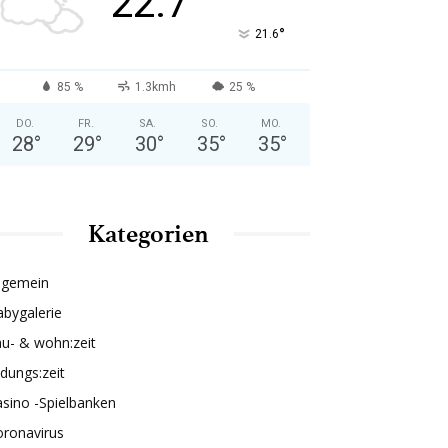
22.7
°
21.6
85 %
1.3kmh
25 %
DO.
FR.
SA.
SO.
MO.
28
°
29
°
30
°
35
°
35
°
Kategorien
lgemein
bygalerie
u- & wohn:zeit
ldungs:zeit
sino -Spielbanken
oronavirus