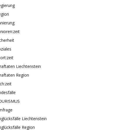
egierung
egion
anierung
nioren:zeit
cherheit
ziales
ort:zeit
raftaten Liechtenstein
raftaten Region
ch:zeit
desfälle
OURISMUS
mfrage
glücksfälle Liechtenstein
glücksfälle Region