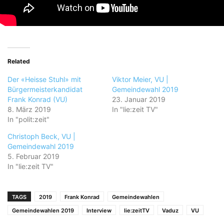
Related
Der «Heisse Stuhl» mit
Viktor Meier, VU |
Bürgermeisterkandidat
Gemeindewahl 2019
Frank Konrad (VU)
23. Januar 2019
8. März 2019
In "lie:zeit TV"
In "polit:zeit"
Christoph Beck, VU |
Gemeindewahl 2019
5. Februar 2019
In "lie:zeit TV"
TAGS
2019
Frank Konrad
Gemeindewahlen
Gemeindewahlen 2019
Interview
lie:zeitTV
Vaduz
VU