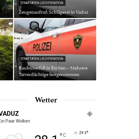
STRAFTATEN LIECHTENSTEIN
Zeugenaufruf: Schlägerei in Vaduz
STRAFTATEN LIECHTENSTEIN
Raubüberfall in Eschen – Mehrere
Tatverdächtige festgenommen
Wetter
VADUZ
Ein Paar Wolken
°
29.3
°
C