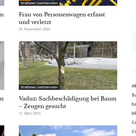
Straftaten Liechtenstein
in
Frau von Personenwagen erfasst
und verletzt
30. November 2023
Al
Straftaten Liechtenstein
Ba
in
Vaduz: Sachbeschädigung bei Baum
– Zeugen gesucht
ba
bi
11. März 2025
Ca
C