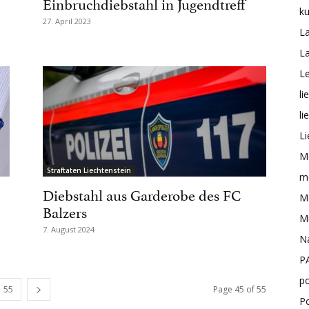
Einbruchdiebstahl in Jugendtreff
ku
27. April 2023
L
L
Le
li
li
Li
M
Straftaten Liechtenstein
me
Diebstahl aus Garderobe des FC
Mo
Balzers
M
7. August 2024
N
P
po
55
Page 45 of 55
P