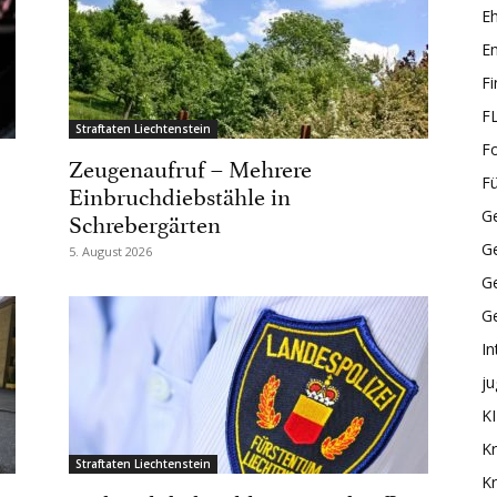
E
En
F
F
Straftaten Liechtenstein
F
Zeugenaufruf – Mehrere
F
Einbruchdiebstähle in
Schrebergärten
Ge
G
5. August 2026
Ge
G
In
ju
KI
Kr
Straftaten Liechtenstein
Kr