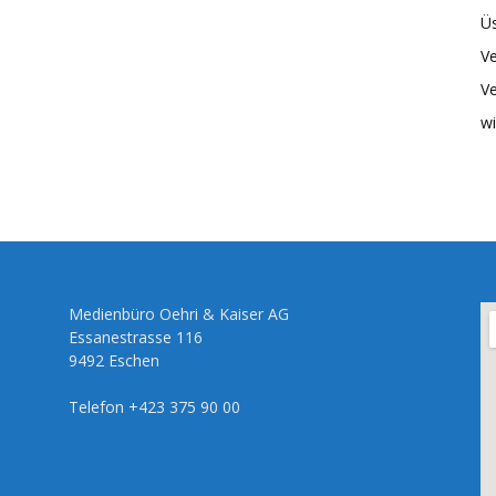
Üs
Ve
Ve
wi
Medienbüro Oehri & Kaiser AG
Essanestrasse 116
9492 Eschen
Telefon +423 375 90 00