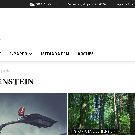
C
28.1
Samstag, August 8, 2026
Sign in / Joi
Vaduz
E
E-PAPER
MEDIADATEN
ARCHIV
age 45
ENSTEIN
STRAFTATEN LIECHTENSTEIN