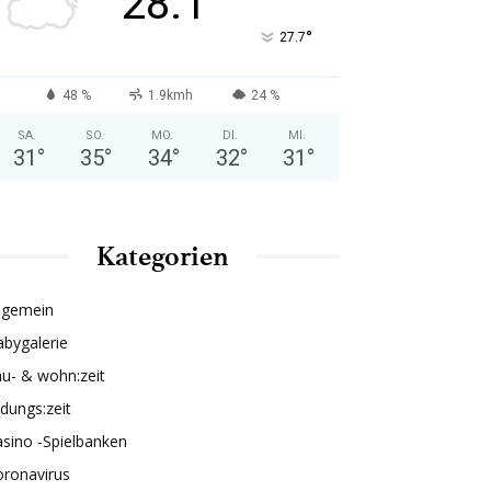
28.1
°
27.7
48 %
1.9kmh
24 %
SA.
SO.
MO.
DI.
MI.
31
°
35
°
34
°
32
°
31
°
Kategorien
lgemein
bygalerie
u- & wohn:zeit
ldungs:zeit
sino -Spielbanken
oronavirus