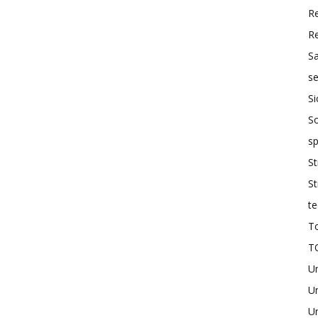
R
R
S
se
Si
So
sp
St
St
te
To
T
U
Un
Un