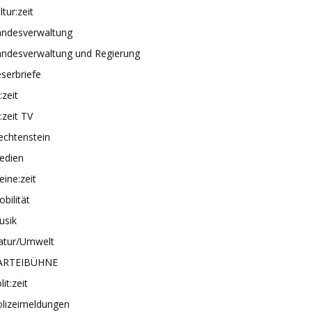
ltur:zeit
andesverwaltung
andesverwaltung und Regierung
serbriefe
e:zeit
e:zeit TV
echtenstein
edien
ine:zeit
bilität
usik
atur/Umwelt
ARTEIBÜHNE
lit:zeit
olizeimeldungen