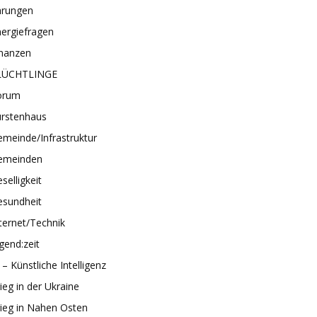
hrungen
ergiefragen
inanzen
LÜCHTLINGE
orum
ürstenhaus
meinde/Infrastruktur
emeinden
selligkeit
esundheit
ternet/Technik
gend:zeit
 – Künstliche Intelligenz
ieg in der Ukraine
ieg in Nahen Osten