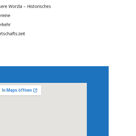
ere Worzla – Historisches
reine
rkehr
rtschafts:zeit