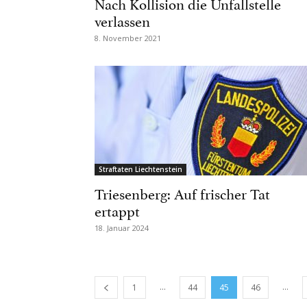
Nach Kollision die Unfallstelle
verlassen
8. November 2021
Straftaten Liechtenstein
Triesenberg: Auf frischer Tat
ertappt
18. Januar 2024
...
...
1
44
45
46