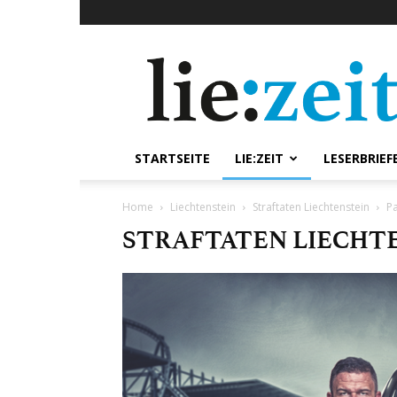
lie:zeit
online
STARTSEITE
LIE:ZEIT
LESERBRIEF
Home
Liechtenstein
Straftaten Liechtenstein
P
STRAFTATEN LIECHT