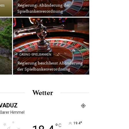
hem
Regierung: Abänderung der
Spielbankenverordnung
CASINO -SPIELBANKEN
Regierung beschliesst Abänderung
der Spielbankenverordnung
Wetter
VADUZ
Klarer Himmel
°
19.4
°
C