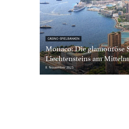
CASINO -SPIELBANKEN
Monaco: Die glamouröse 
Liechtensteins am Mittelm
8. November 2025