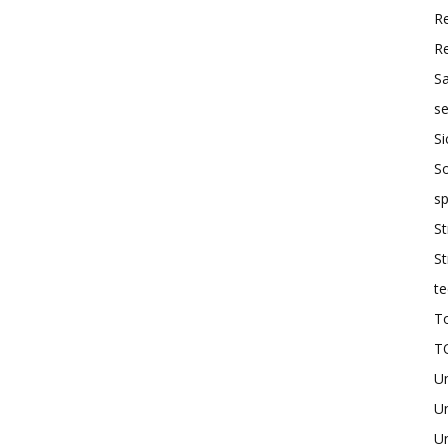
R
R
S
se
Si
So
sp
St
St
te
To
T
U
Un
Un