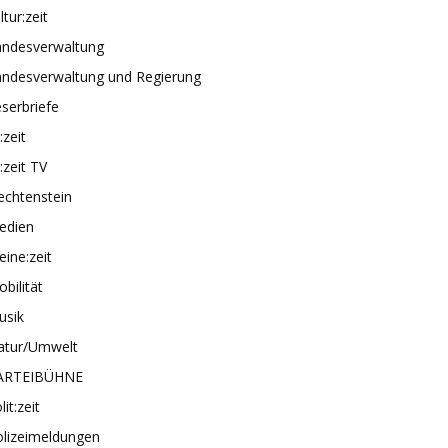
ltur:zeit
andesverwaltung
andesverwaltung und Regierung
serbriefe
e:zeit
e:zeit TV
echtenstein
edien
ine:zeit
bilität
usik
atur/Umwelt
ARTEIBÜHNE
lit:zeit
olizeimeldungen