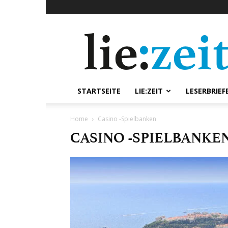
lie:zeit
online
STARTSEITE
LIE:ZEIT
LESERBRIEF
Home
Casino -Spielbanken
CASINO -SPIELBANKE