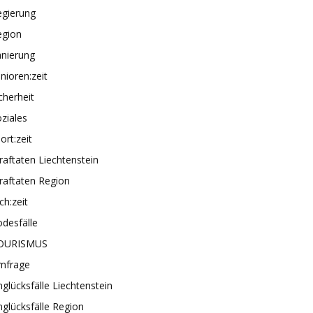
egierung
egion
anierung
nioren:zeit
cherheit
ziales
ort:zeit
raftaten Liechtenstein
raftaten Region
ch:zeit
desfälle
OURISMUS
mfrage
glücksfälle Liechtenstein
glücksfälle Region