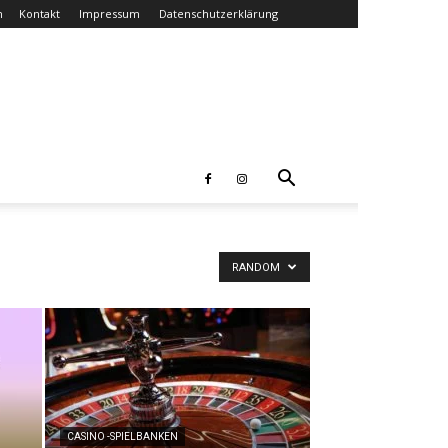
n
Kontakt
Impressum
Datenschutzerklärung
RANDOM
CASINO -SPIELBANKEN