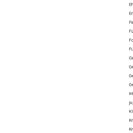
E
En
F
F
F
F
Ge
G
Ge
G
In
ju
KI
Kr
Kr