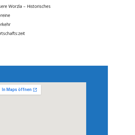
ere Worzla – Historisches
reine
rkehr
rtschafts:zeit