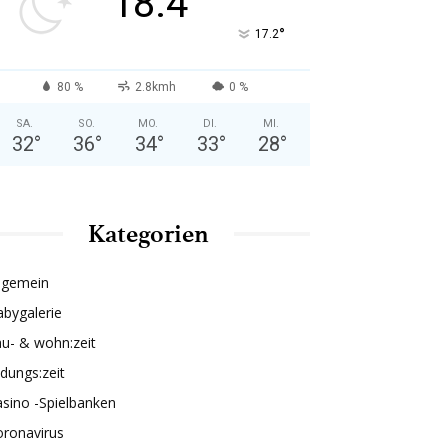
18.4
°
17.2
80 %
2.8kmh
0 %
SA.
SO.
MO.
DI.
MI.
32
°
36
°
34
°
33
°
28
°
Kategorien
lgemein
bygalerie
u- & wohn:zeit
ldungs:zeit
sino -Spielbanken
oronavirus