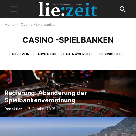
Home
Casino -Spielbanken
CASINO -SPIELBANKEN
ALLGEMEIN
BABYGALERIE
BAU- & WOHN:ZEIT
BILDUNGS:ZEIT
CASINO -SPIELBANKEN
EHRUNGEN
ENERGIEFRAGEN
FINANZEN
FLÜCHTLINGE
FORUM
FÜRSTENHAUS
GEMEINDE/INFRASTRUKTUR
GESELLIGKEIT
GESUNDHEIT
INTERNET/TECHNIK
JUGEND:ZEIT
KI - KÜNSTLICHE INTELLIGENZ
KRIEG IN DER UKRAINE
Regierung: Abänderung der
KRIEG IN NAHEN OSTEN
KULTUR:ZEIT
LANDESVERWALTUNG
Spielbankenverordnung
LANDESVERWALTUNG UND REGIERUNG
LESERBRIEFE
LIE:ZEIT
Redaktion
-
7. Oktober 2025
LIE:ZEIT TV
LIECHTENSTEIN
MEDIEN
MEINE:ZEIT
MOBILITÄT
MUSIK
NATUR/UMWELT
PARTEIBÜHNE
POLIT:ZEIT
POLIZEIMELDUNGEN
REGIERUNG
REGION
SANIERUNG
SENIOREN:ZEIT
SICHERHEIT
SOZIALES
SPORT:ZEIT
TECH:ZEIT