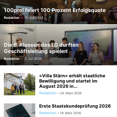
TODESFÄLLE
TOURISMUS
UMFRAGE
100pro! feiert 100 Prozent Erfolgsquote
ÜSERE WORZLA - HISTORISCHES
VEREINE
VERKEHR
Redaktion
-
13. Juli 2026
WIRTSCHAFTS:ZEIT
Die 6. Klassen des LG durften
Geschäftsleitung spielen
Redaktion
-
3. Juli 2026
«Villa Stärn» erhält staatliche
Bewilligung und startet im
August 2026 in...
Redaktion
-
24. März 2026
Erste Staatskundeprüfung 2026
Redaktion
-
18. März 2026