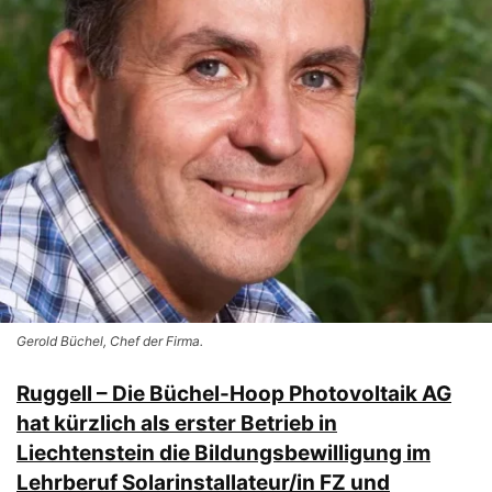
Gerold Büchel, Chef der Firma.
Ruggell – Die Büchel-Hoop Photovoltaik AG
hat kürzlich als erster Betrieb in
Liechtenstein die Bildungsbewilligung im
Lehrberuf Solarinstallateur/in FZ und