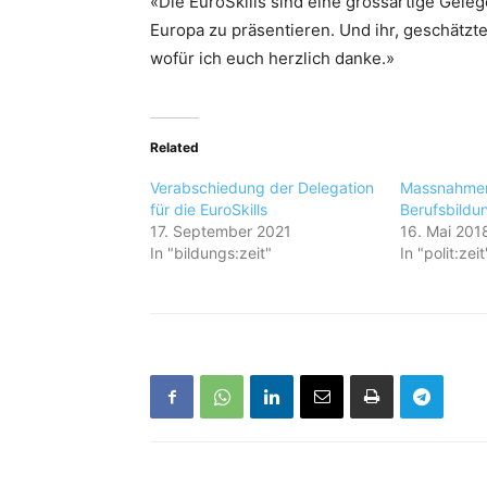
«Die EuroSkills sind eine grossartige Gele
Europa zu präsentieren. Und ihr, geschätzt
wofür ich euch herzlich danke.»
Related
Verabschiedung der Delegation
Massnahmen
für die EuroSkills
Berufsbildu
17. September 2021
16. Mai 201
In "bildungs:zeit"
In "polit:zeit