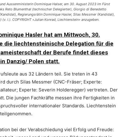
 und Aussenministerin Dominique Halser, am 30. August 2023 im Fürst
nks Reto Blumenthal (technischer Delegierter), Giorgio di Benedetto
 (Kandidat), Regierungsrätin Dominique Hasler, Silas Messmer (Kandidat),
er) (v. l.). COPYRIGHT «Julian Konrad, Liechtenstein» anzugeben.
ominique Hasler hat am Mittwoch, 30.
die liechtensteinische Delegation für die
pameisterschaft der Berufe findet dieses
in Danzig/ Polen statt.
fsleute aus 32 Ländern teil. Sie treten in 43
ird durch Silas Messmer (CNC-Fräser; Experte:
tallateur; Experte: Severin Holderegger) vertreten. Der
tt. Die jungen Fachkräfte messen ihre Fertigkeiten in
pruchsvoller internationaler Standards. Liechtenstein
z teilgenommen.
tion bei der Verabschiedung viel Erfolg und Freude: