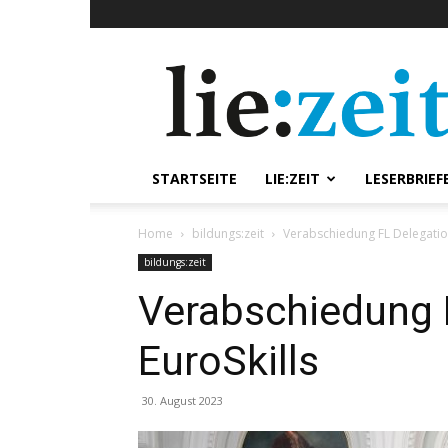
lie:zeit
online
STARTSEITE
LIE:ZEIT
LESERBRIEF
Home
bildungs:zeit
Verabschiedung FL Delegation
bildungs:zeit
Verabschiedung F
EuroSkills
30. August 2023