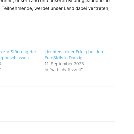
genheit, unser Land und unseren Bildungsstandort in
e Teilnehmende, werdet unser Land dabei vertreten,
 zur Stärkung der
Liechtensteiner Erfolg bei den
ng beschlossen
EuroSkills in Danzig
8
11. September 2023
"
In "wirtschafts:zeit"