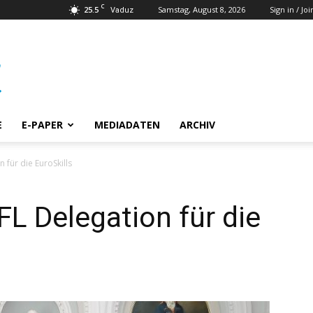
C
25.5
Samstag, August 8, 2026
Sign in / Joi
Vaduz
E
E-PAPER
MEDIADATEN
ARCHIV
 für die EuroSkills
L Delegation für die