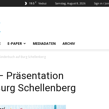
C
19.5
Samstag, August 8, 2026
Sign in / Joi
Vaduz
E
E-PAPER
MEDIADATEN
ARCHIV
Kinderbuch auf Burg Schellenberg
 Präsentation
Burg Schellenberg