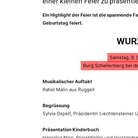
einer kleinen Feier zu präsenti
Ein Highlight der Feier ist die spannende
Geburtstag feiert.
WURZ
Samstag, 9. 
Burg Schellenberg bei de
Musikalischer Auftakt
Rahel Malin aus Ruggell
Begrüssung
Sylvia Ospelt, Präsidentin Liechtensteiner
Präsentation Kinderbuch
Hansjörg Nipp, Projektleiter und Vorstands