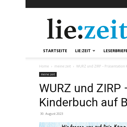
lie:zeit
online
STARTSEITE
LIE:ZEIT
LESERBRIEF
Home
meine:zeit
WURZ und ZIRP – Präsentation 
meine:zeit
WURZ und ZIRP –
Kinderbuch auf 
30. August 2023