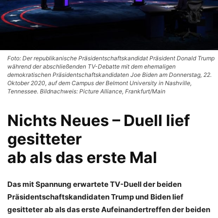
Foto: Der republikanische Präsidentschaftskandidat Präsident Donald Trump
während der abschließenden TV-Debatte mit dem ehemaligen
demokratischen Präsidentschaftskandidaten Joe Biden am Donnerstag, 22.
Oktober 2020, auf dem Campus der Belmont University in Nashville,
Tennessee. Bildnachweis: Picture Alliance, Frankfurt/Main
Nichts Neues – Duell lief
gesitteter
ab als das erste Mal
Das mit Spannung erwartete TV-Duell der beiden
Präsidentschaftskandidaten Trump und Biden lief
gesitteter ab als das erste Aufeinandertreffen der beiden