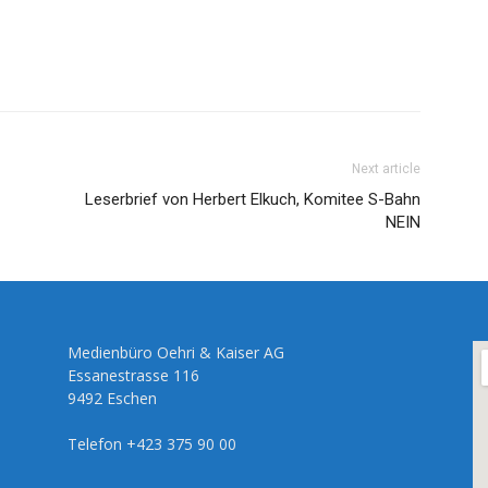
Next article
Leserbrief von Herbert Elkuch, Komitee S-Bahn
NEIN
Medienbüro Oehri & Kaiser AG
Essanestrasse 116
9492 Eschen
Telefon +423 375 90 00