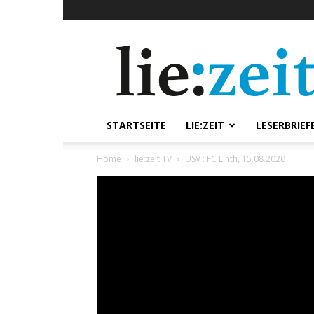
lie:zeit
online
STARTSEITE
LIE:ZEIT
LESERBRIEF
Home
lie:zeit TV
USV : FC Linth, 15.08.2020