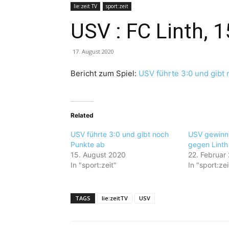
lie:zeit TV
sport:zeit
USV : FC Linth, 
17. August 2020
Bericht zum Spiel:
USV führte 3:0 und gibt
Related
USV führte 3:0 und gibt noch
USV gewinnt
Punkte ab
gegen Linth 
15. August 2020
22. Februar
In "sport:zeit"
In "sport:zei
TAGS
lie:zeitTV
USV