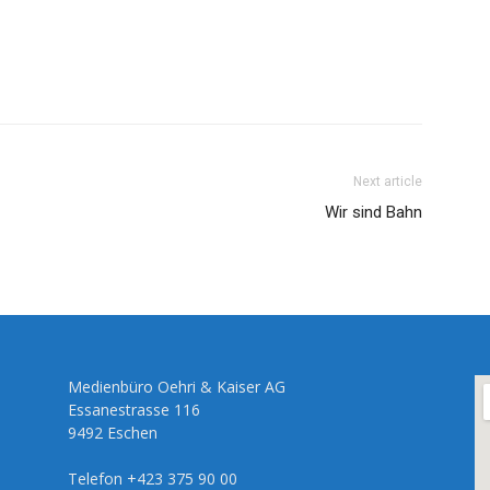
Next article
Wir sind Bahn
Medienbüro Oehri & Kaiser AG
Essanestrasse 116
9492 Eschen
Telefon +423 375 90 00