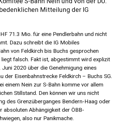
Komitee S-Bahn Nein und von der DU.
 bedenklichen Mitteilung der IG
HF 71.3 Mio. für eine Pendlerbahn und nicht
mt. Dazu schreibt die IG Mobiles
-Bahn von Feldkirch bis Buchs gesprochen
liegt falsch. Fakt ist, abgestimmt wird explizit
. Juni 2020 über die Genehmigung eines
au der Eisenbahnstrecke Feldkirch – Buchs SG.
 Bei einem Nein zur S-Bahn komme vor allem
hen Stillstand. Den können wir uns nicht
rung des Grenzüberganges Bendern-Haag oder
ner absoluten Abhängigkeit der ÖBB-
schwiegen, also nur Panikmache.