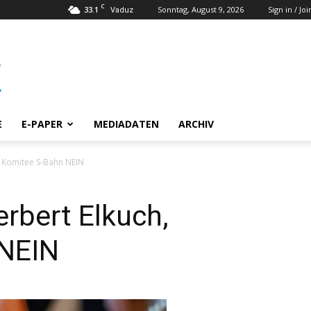
C
33.1
Sonntag, August 9, 2026
Sign in / Joi
Vaduz
E
E-PAPER
MEDIADATEN
ARCHIV
, Komitee S-Bahn NEIN
erbert Elkuch,
 NEIN