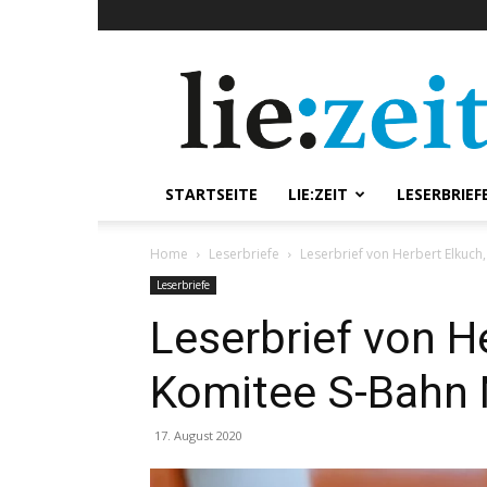
lie:zeit
online
STARTSEITE
LIE:ZEIT
LESERBRIEF
Home
Leserbriefe
Leserbrief von Herbert Elkuch
Leserbriefe
Leserbrief von H
Komitee S-Bahn
17. August 2020