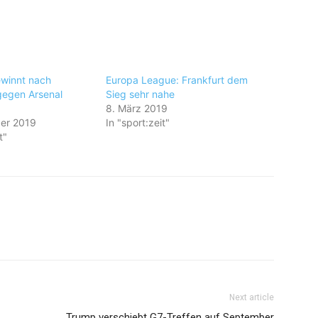
ewinnt nach
Europa League: Frankfurt dem
gegen Arsenal
Sieg sehr nahe
8. März 2019
er 2019
In "sport:zeit"
t"
Next article
Trump verschiebt G7-Treffen auf September