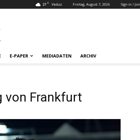
C
27
Freitag, August 7, 2026
Sign in / Joi
Vaduz
E
E-PAPER
MEDIADATEN
ARCHIV
 von Frankfurt