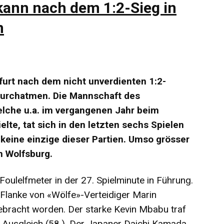
 kann nach dem 1:2-Sieg in
n
kfurt nach dem nicht unverdienten 1:2-
durchatmen. Die Mannschaft des
welche u.a. im vergangenen Jahr beim
te, tat sich in den letzten sechs Spielen
keine einzige dieser Partien. Umso grösser
n Wolfsburg.
 Foulelfmeter in der 27. Spielminute in Führung.
 Flanke von «Wölfe»-Verteidiger Marin
bracht worden. Der starke Kevin Mbabu traf
m Ausgleich (58.). Der Japaner Daichi Kamada