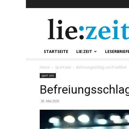
lie:zeit
online
STARTSEITE
LIE:ZEIT
LESERBRIEF
Home
sport:zeit
Befreiungsschlag von Frankfurt
sport:zeit
Befreiungsschlag
30. Mai 2020