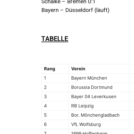
Schalke – Bremen 0:1
Bayern – Düsseldorf (läuft)
TABELLE
Rang
Verein
1
Bayern München
2
Borussia Dortmund
3
Bayer 04 Leverkusen
4
RB Leipzig
5
Bor. Mönchengladbach
6
VfL Wolfsburg
7
1899 Hoffenheim