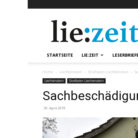
lie:zeit
online
STARTSEITE
LIE:ZEIT
LESERBRIEF
Home
Liechtenstein
Straftaten Liechtenstein
S
Liechtenstein
Straftaten Liechtenstein
Sachbeschädigun
30. April 2019