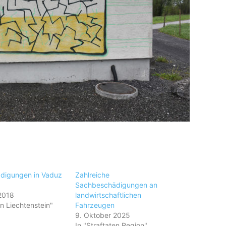
digungen in Vaduz
Zahlreiche
Sachbeschädigungen an
2018
landwirtschaftlichen
en Liechtenstein"
Fahrzeugen
9. Oktober 2025
In "Straftaten Region"