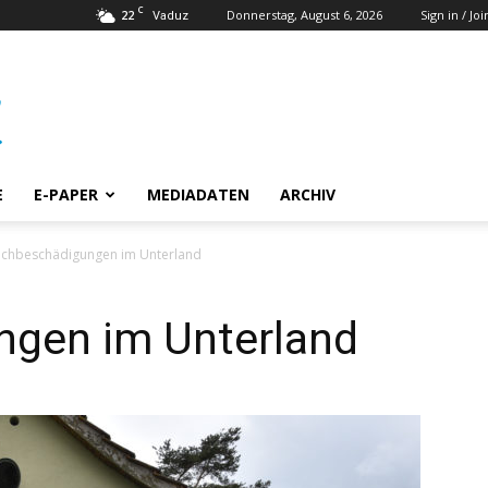
C
22
Donnerstag, August 6, 2026
Sign in / Joi
Vaduz
E
E-PAPER
MEDIADATEN
ARCHIV
achbeschädigungen im Unterland
gen im Unterland