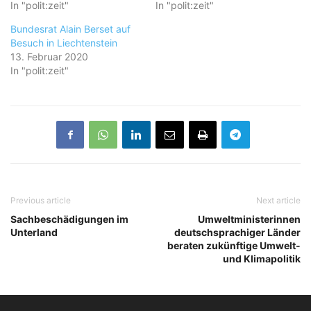
In "polit:zeit"
In "polit:zeit"
Bundesrat Alain Berset auf
Besuch in Liechtenstein
13. Februar 2020
In "polit:zeit"
Previous article
Next article
Sachbeschädigungen im
Umweltministerinnen
Unterland
deutschsprachiger Länder
beraten zukünftige Umwelt-
und Klimapolitik