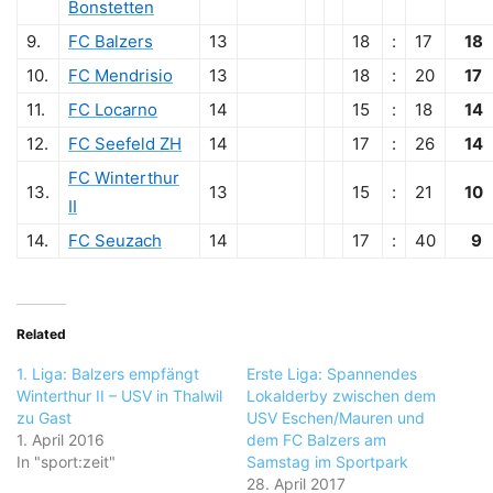
Bonstetten
9.
FC Balzers
13
18
:
17
18
10.
FC Mendrisio
13
18
:
20
17
11.
FC Locarno
14
15
:
18
14
12.
FC Seefeld ZH
14
17
:
26
14
FC Winterthur
13.
13
15
:
21
10
II
14.
FC Seuzach
14
17
:
40
9
Related
1. Liga: Balzers empfängt
Erste Liga: Spannendes
Winterthur II – USV in Thalwil
Lokalderby zwischen dem
zu Gast
USV Eschen/Mauren und
1. April 2016
dem FC Balzers am
In "sport:zeit"
Samstag im Sportpark
28. April 2017