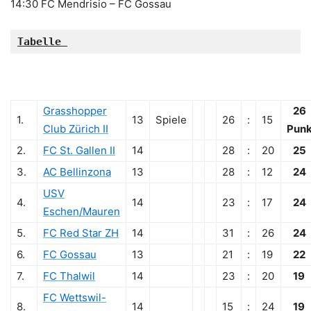
14:30 FC Mendrisio – FC Gossau
Tabelle
Grasshopper
26
1.
13
Spiele
26
:
15
Club Zürich II
Punk
2.
FC St. Gallen II
14
28
:
20
25
3.
AC Bellinzona
13
28
:
12
24
USV
4.
14
23
:
17
24
Eschen/Mauren
5.
FC Red Star ZH
14
31
:
26
24
6.
FC Gossau
13
21
:
19
22
7.
FC Thalwil
14
23
:
20
19
FC Wettswil-
8.
14
15
:
24
19