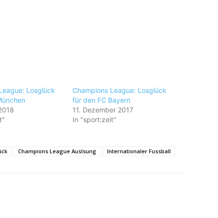
League: Losglück
Champions League: Losglück
 München
für den FC Bayern
2018
11. Dezember 2017
t"
In "sport:zeit"
ück
Champions League Auslsung
Internationaler Fussball