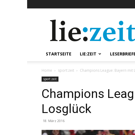
lie:zeit
online
STARTSEITE
LIE:ZEIT
LESERBRIEF
Home
sport:zeit
Champions League: Bayern mit 
sport:zeit
Champions Leagu
Losglück
18. März 2016