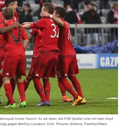
eimspiel hoher Favorit. Es sei denn, die FCB-Spieler sind mit dem Kopf
gegen Benfica Lissabon. Foto: Pictures Alliance, Frankfurt/Main.