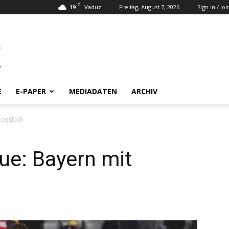
C
19
Freitag, August 7, 2026
Sign in / Joi
Vaduz
E
E-PAPER
MEDIADATEN
ARCHIV
Losglück
e: Bayern mit