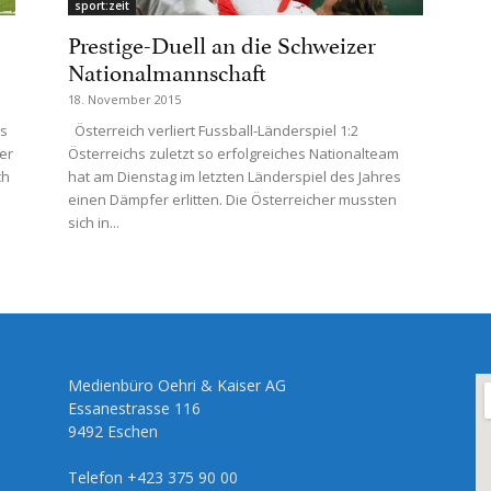
sport:zeit
Prestige-Duell an die Schweizer
Nationalmannschaft
18. November 2015
ns
Österreich verliert Fussball-Länderspiel 1:2
er
Österreichs zuletzt so erfolgreiches Nationalteam
ch
hat am Dienstag im letzten Länderspiel des Jahres
einen Dämpfer erlitten. Die Österreicher mussten
sich in...
Medienbüro Oehri & Kaiser AG
Essanestrasse 116
9492 Eschen
Telefon +423 375 90 00