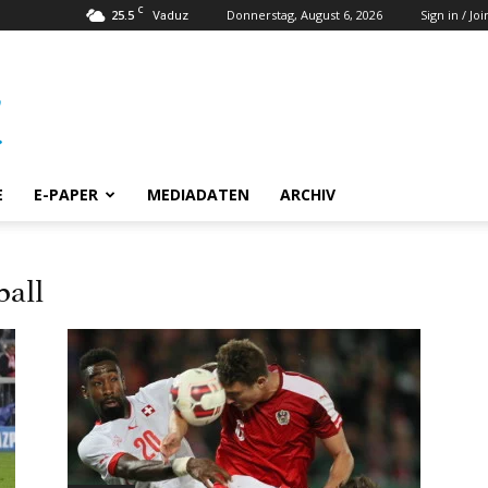
C
25.5
Donnerstag, August 6, 2026
Sign in / Joi
Vaduz
E
E-PAPER
MEDIADATEN
ARCHIV
ball