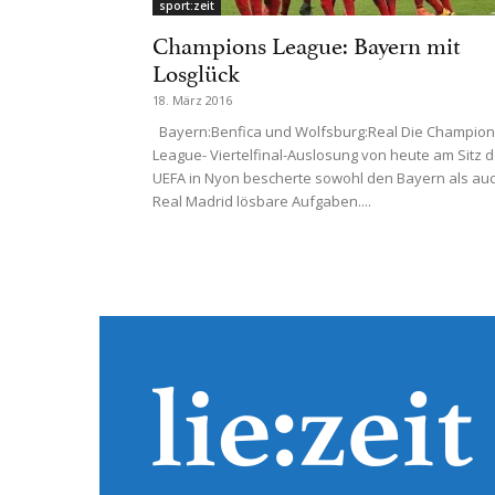
sport:zeit
Champions League: Bayern mit
Losglück
18. März 2016
Bayern:Benfica und Wolfsburg:Real Die Champio
League- Viertelfinal-Auslosung von heute am Sitz d
UEFA in Nyon bescherte sowohl den Bayern als au
Real Madrid lösbare Aufgaben....