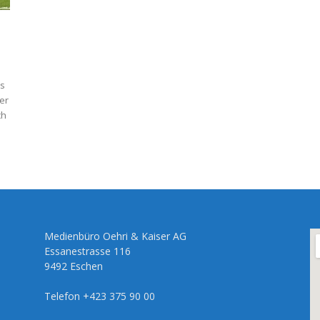
ns
er
ch
Medienbüro Oehri & Kaiser AG
Essanestrasse 116
9492 Eschen
Telefon +423 375 90 00