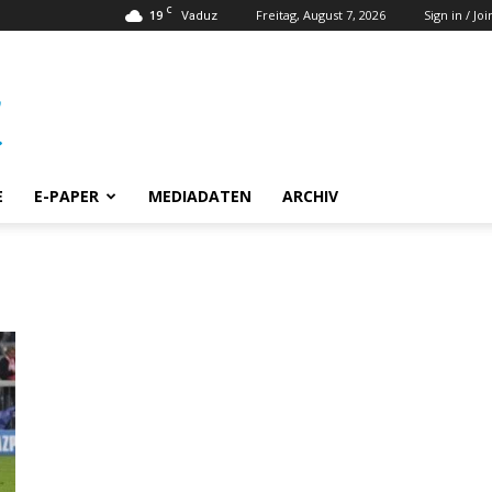
C
19
Freitag, August 7, 2026
Sign in / Joi
Vaduz
E
E-PAPER
MEDIADATEN
ARCHIV