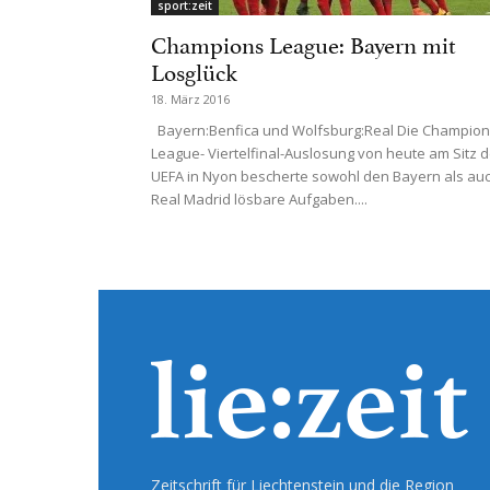
sport:zeit
Champions League: Bayern mit
Losglück
18. März 2016
Bayern:Benfica und Wolfsburg:Real Die Champio
League- Viertelfinal-Auslosung von heute am Sitz d
UEFA in Nyon bescherte sowohl den Bayern als au
Real Madrid lösbare Aufgaben....
Zeitschrift für Liechtenstein und die Region