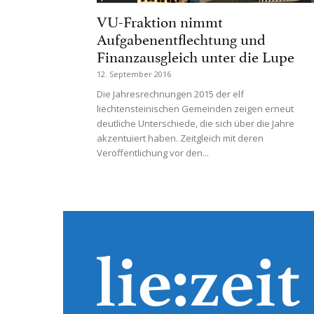
VU-Fraktion nimmt
Aufgabenentflechtung und
Finanzausgleich unter die Lupe
12. September 2016
Die Jahresrechnungen 2015 der elf
liechtensteinischen Gemeinden zeigen erneut
deutliche Unterschiede, die sich über die Jahre
akzentuiert haben. Zeitgleich mit deren
Veröffentlichung vor den...