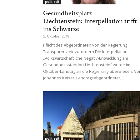
polit:zeit
Gesundheitsplatz
Liechtenstein: Interpellation trifft
ins Schwarze
5. Oktober 2018
Pflicht des Abgeordneten von der Regierung
Transparenz einzufordern Die Interpellation
„Volkswirtschaftliche Negativ-Entwicklung am
Gesundheitsstandort Liechtenstein“ wurde im
Oktober-Landtag an die Regierung überwiesen. Vo
Johannes Kaiser, Landtagsabgeordneter,...
polit:zeit