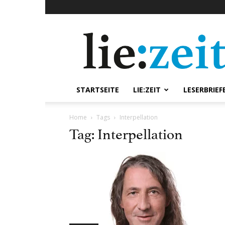
lie:zeit
online
STARTSEITE
LIE:ZEIT
LESERBRIEF
Home
Tags
Interpellation
Tag: Interpellation