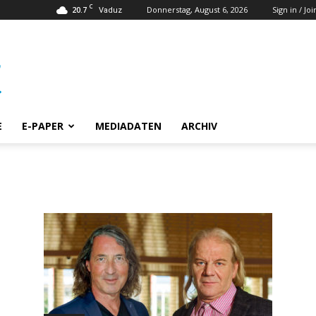
C
20.7
Donnerstag, August 6, 2026
Sign in / Joi
Vaduz
E
E-PAPER
MEDIADATEN
ARCHIV