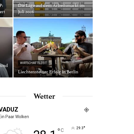
P:
Die Lage auf dem Arbeitsmarkt im
ert
Juli 2026
 und
WIRTSCHAFTS:ZEIT
Liechtensteiner Erfolg in Berlin
Wetter
VADUZ
Ein Paar Wolken
°
29.3
°
C