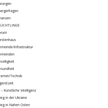
hrungen
ergiefragen
inanzen
LÜCHTLINGE
orum
ürstenhaus
meinde/Infrastruktur
emeinden
selligkeit
esundheit
ternet/Technik
gend:zeit
 – Künstliche Intelligenz
ieg in der Ukraine
ieg in Nahen Osten