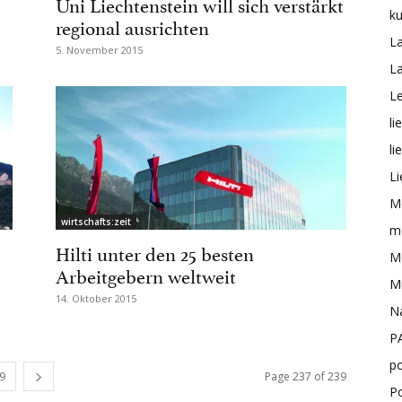
Uni Liechtenstein will sich verstärkt
ku
regional ausrichten
L
5. November 2015
L
Le
li
li
Li
M
wirtschafts:zeit
me
Hilti unter den 25 besten
Mo
Arbeitgebern weltweit
M
14. Oktober 2015
N
P
po
9
Page 237 of 239
P