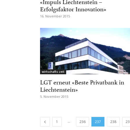
«Impuls Liechtenstein –
Erfolgsfaktor Innovation»
16. November 2015
wirtschafts:zeit
LGT erneut «Beste Privatbank in
Liechtenstein»
5. November 2015
...
1
236
237
238
23