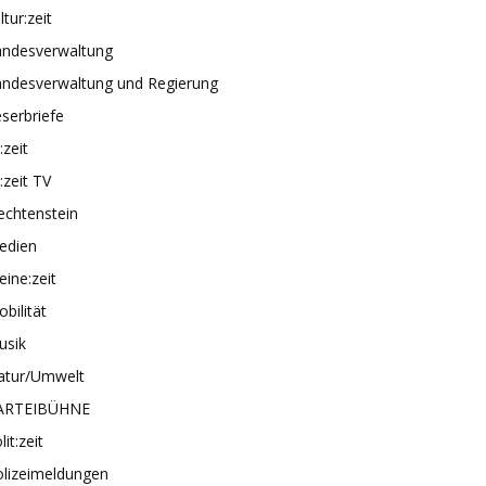
ltur:zeit
andesverwaltung
andesverwaltung und Regierung
serbriefe
e:zeit
e:zeit TV
echtenstein
edien
ine:zeit
bilität
usik
atur/Umwelt
ARTEIBÜHNE
lit:zeit
olizeimeldungen