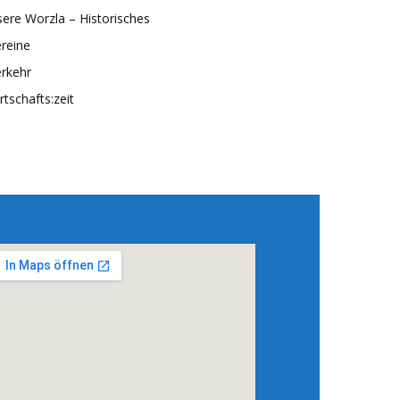
ere Worzla – Historisches
reine
rkehr
rtschafts:zeit