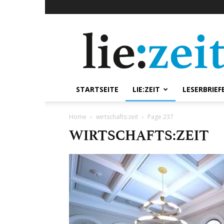
lie:zeit
online
STARTSEITE
LIE:ZEIT
LESERBRIEF
Home
wirtschafts:zeit
Page 237
WIRTSCHAFTS:ZEIT