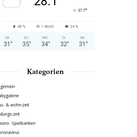
28.1
°
27.7
48 %
1.9kmh
24 %
SA.
SO.
MO.
DI.
MI.
31
°
35
°
34
°
32
°
31
°
Kategorien
lgemein
bygalerie
u- & wohn:zeit
ldungs:zeit
sino -Spielbanken
oronavirus