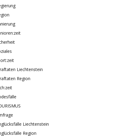
egierung
egion
anierung
nioren:zeit
cherheit
ziales
ort:zeit
raftaten Liechtenstein
raftaten Region
ch:zeit
desfälle
OURISMUS
mfrage
glücksfälle Liechtenstein
glücksfälle Region