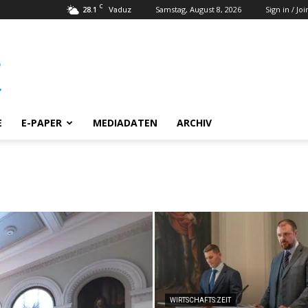
C
28.1
Samstag, August 8, 2026
Sign in / Joi
Vaduz
E
E-PAPER
MEDIADATEN
ARCHIV
WIRTSCHAFTS:ZEIT