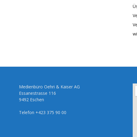
Üs
Ve
Ve
wi
Medienbüro Oehri & Kaiser AG
Essanestrasse 116
9492 Eschen
Telefon +423 375 90 00