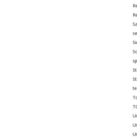
R
R
S
se
Si
So
sp
St
St
te
To
T
U
Un
Un