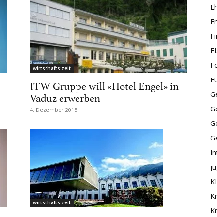
E
En
F
F
F
wirtschafts:zeit
F
ITW-Gruppe will «Hotel Engel» in
Vaduz erwerben
Ge
G
4. Dezember 2015
Ge
G
In
ju
KI
Kr
wirtschafts:zeit
Kr