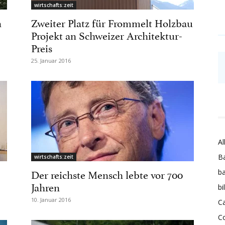
wirtschafts:zeit
n
Zweiter Platz für Frommelt Holzbau
Projekt an Schweizer Architektur-
Preis
25. Januar 2016
Al
Ba
wirtschafts:zeit
Der reichste Mensch lebte vor 700
ba
Jahren
bi
10. Januar 2016
Ca
C