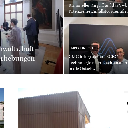
Krimineller Angriff auf das Vwb
Potenzielles Einfallstor identifizi
nwaltschaft
WIRTSCHAFTS:ZEIT
rerhebungen
GMG bringt sichere SCION-
Technologie nach Liechtenstein
in die Ostschweiz