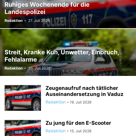
Ruhiges Wochenende für die
TODESFÄLLE
TOURISMUS
UMFRAGE
Landespolizei
ÜSERE WORZLA - HISTORISCHES
VEREINE
VERKEHR
Redaktion
-
27. Juli 2026
WIRTSCHAFTS:ZEIT
Streit, Kranke Kuh, Unwetter, Einbruch,
Fehlalarme
Redaktion
-
20. Juli 2026
Zeugenaufruf nach tätlicher
Auseinandersetzung in Vaduz
Redaktion
-
19. Juli 2026
Zu jung für den E-Scooter
Redaktion
-
15. Juli 2026