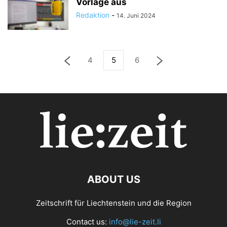
Vorlage aus
Redaktion
-
14. Juni 2024
4
5
6
ABOUT US
Zeitschrift für Liechtenstein und die Region
Contact us:
info@lie-zeit.li