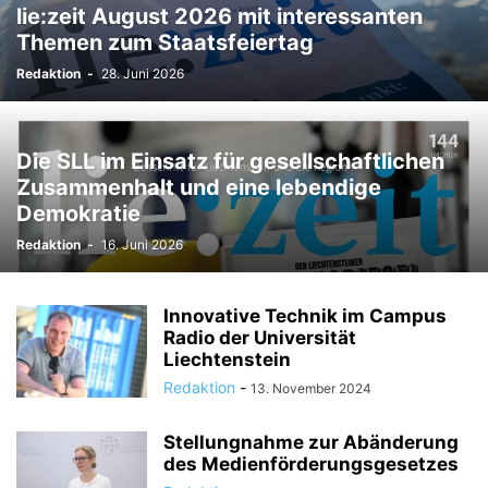
lie:zeit August 2026 mit interessanten
TODESFÄLLE
TOURISMUS
UMFRAGE
Themen zum Staatsfeiertag
ÜSERE WORZLA - HISTORISCHES
VEREINE
VERKEHR
Redaktion
-
28. Juni 2026
WIRTSCHAFTS:ZEIT
Die SLL im Einsatz für gesellschaftlichen
Zusammenhalt und eine lebendige
Demokratie
Redaktion
-
16. Juni 2026
Innovative Technik im Campus
Radio der Universität
Liechtenstein
Redaktion
-
13. November 2024
Stellungnahme zur Abänderung
des Medienförderungsgesetzes