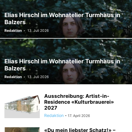
TODESFÄLLE
TOURISMUS
UMFRAGE
ÜSERE WORZLA - HISTORISCHES
VEREINE
VERKEHR
Elias Hirschl im Wohnatelier Turmhaus in
WIRTSCHAFTS:ZEIT
Balzers
Redaktion
-
13. Juli 2026
Elias Hirschl im Wohnatelier Turmhaus in
Balzers
Redaktion
-
13. Juli 2026
Ausschreibung: Artist-in-
Residence «Kulturbrauerei»
2027
Redaktion
-
17. April 2026
«Du mein liebster Schatz!» –