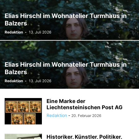
TODESFÄLLE
TOURISMUS
UMFRAGE
ÜSERE WORZLA - HISTORISCHES
VEREINE
VERKEHR
Elias Hirschl im Wohnatelier Turmhaus in
WIRTSCHAFTS:ZEIT
Balzers
Redaktion
-
13. Juli 2026
Elias Hirschl im Wohnatelier Turmhaus in
Balzers
Redaktion
-
13. Juli 2026
Eine Marke der
Liechtensteinischen Post AG
Redaktion
-
20. Februar 2026
Historiker, Künstler, Politiker,