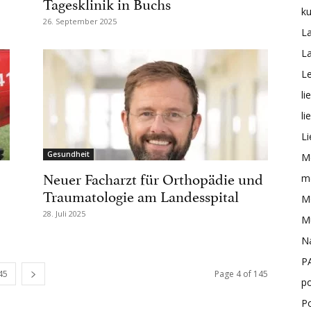
Tagesklinik in Buchs
ku
26. September 2025
L
L
Le
li
li
Li
Gesundheit
M
Neuer Facharzt für Orthopädie und
me
Traumatologie am Landesspital
Mo
28. Juli 2025
M
N
P
45
Page 4 of 145
po
P