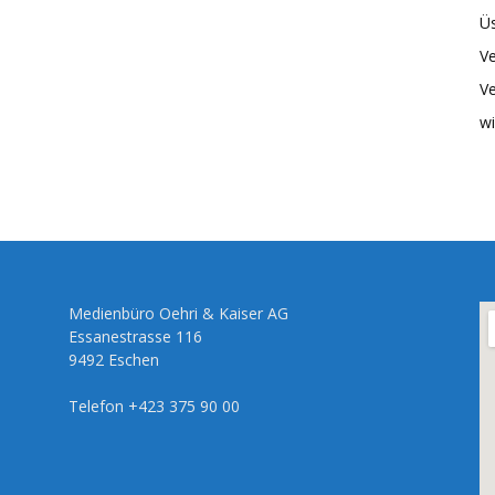
Üs
Ve
Ve
wi
Medienbüro Oehri & Kaiser AG
Essanestrasse 116
9492 Eschen
Telefon +423 375 90 00