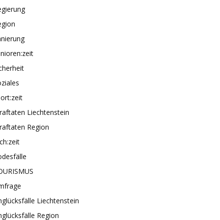
egierung
egion
anierung
nioren:zeit
cherheit
ziales
ort:zeit
raftaten Liechtenstein
raftaten Region
ch:zeit
desfälle
OURISMUS
mfrage
glücksfälle Liechtenstein
glücksfälle Region