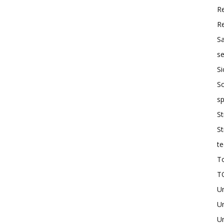
R
R
S
se
Si
So
sp
St
St
te
To
T
U
Un
Un