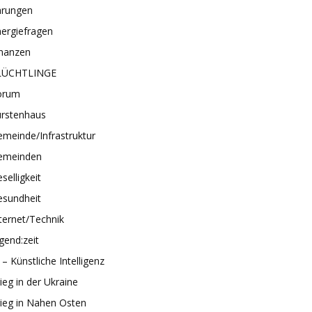
hrungen
ergiefragen
inanzen
LÜCHTLINGE
orum
ürstenhaus
meinde/Infrastruktur
emeinden
selligkeit
esundheit
ternet/Technik
gend:zeit
 – Künstliche Intelligenz
ieg in der Ukraine
ieg in Nahen Osten