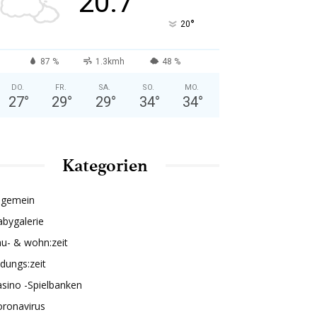
20.7
°
20
87 %
1.3kmh
48 %
DO.
FR.
SA.
SO.
MO.
27
°
29
°
29
°
34
°
34
°
Kategorien
lgemein
bygalerie
u- & wohn:zeit
ldungs:zeit
sino -Spielbanken
oronavirus