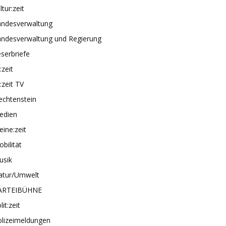
ltur:zeit
andesverwaltung
andesverwaltung und Regierung
serbriefe
e:zeit
e:zeit TV
echtenstein
edien
ine:zeit
bilität
usik
atur/Umwelt
ARTEIBÜHNE
lit:zeit
olizeimeldungen