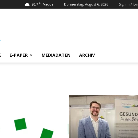
C
20.7
Donnerstag, August 6, 2026
Sign in / Joi
Vaduz
E
E-PAPER
MEDIADATEN
ARCHIV