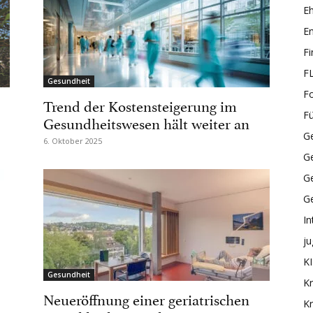
E
En
F
F
Gesundheit
F
Trend der Kostensteigerung im
F
Gesundheitswesen hält weiter an
Ge
6. Oktober 2025
G
Ge
G
In
ju
KI
Gesundheit
Kr
Neueröffnung einer geriatrischen
Kr