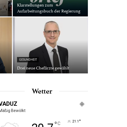
Klarstellungen zum
Aufarbeitungsbuch der Regierung
GESUNDHEIT
Drei neue Chefärzte gewählt
Wetter
VADUZ
Mäßig Bewölkt
°
21.1
°
C