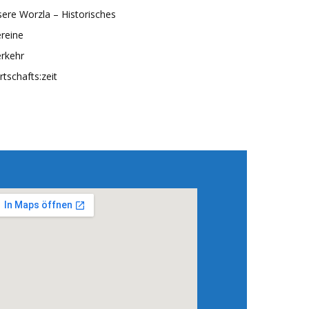
ere Worzla – Historisches
reine
rkehr
rtschafts:zeit