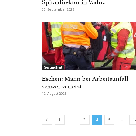
Spitaldirektor in Vaduz
30. September 2025
Gesundheit
Eschen: Mann bei Arbeitsunfall
schwer verletzt
12. August 2025
...
...
1
3
4
5
1