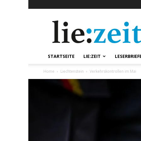
lie:zeit
online
STARTSEITE
LIE:ZEIT
LESERBRIEF
Home
Liechtenstein
Verkehrskontrollen im Mai