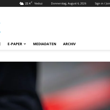
C
22.4
Donnerstag, August 6, 2026
Sign in / Joi
Vaduz
E
E-PAPER
MEDIADATEN
ARCHIV