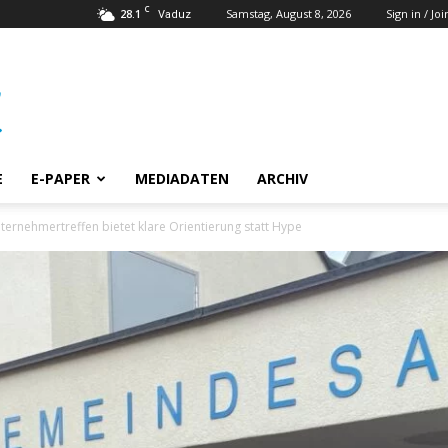
C
28.1
Samstag, August 8, 2026
Sign in / Joi
Vaduz
E
E-PAPER
MEDIADATEN
ARCHIV
ternehmertreffen bietet klare Orientierung statt Hype