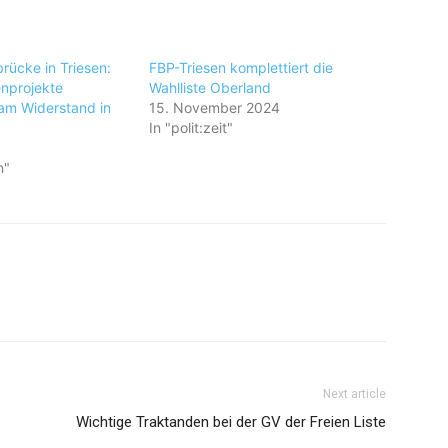
rücke in Triesen:
FBP-Triesen komplettiert die
nprojekte
Wahlliste Oberland
 am Widerstand in
15. November 2024
z
In "polit:zeit"
6
n"
Next article
Wichtige Traktanden bei der GV der Freien Liste