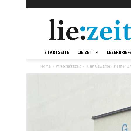
lie:zeit
online
STARTSEITE
LIE:ZEIT
LESERBRIEF
Home
wirtschafts:zeit
KI im Gewerbe: Triesner Un