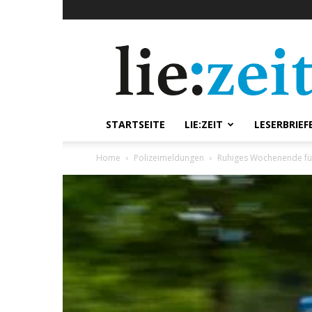
lie:zeit
online
STARTSEITE
LIE:ZEIT
LESERBRIEF
Home
Polizeimeldungen
Ruhiges Wochenende für