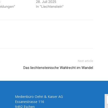
6
28. Juli 2025
meldungen"
In "Liechtenstein"
Next article
Das liechtensteinische Wahlrecht im Wandel
Medienbüro Oehri & Kaiser AG
Essanestrasse 116
9492 Eschen