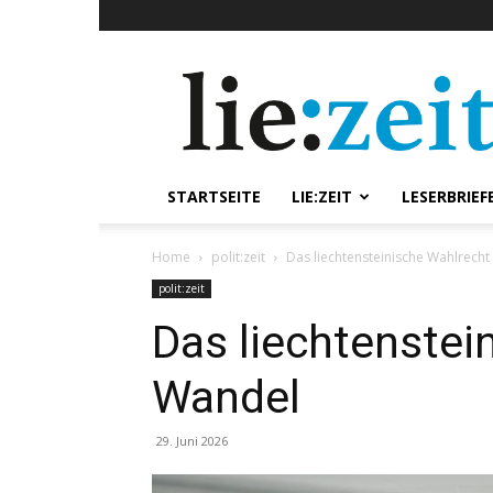
lie:zeit
online
STARTSEITE
LIE:ZEIT
LESERBRIEF
Home
polit:zeit
Das liechtensteinische Wahlrech
polit:zeit
Das liechtenstei
Wandel
29. Juni 2026