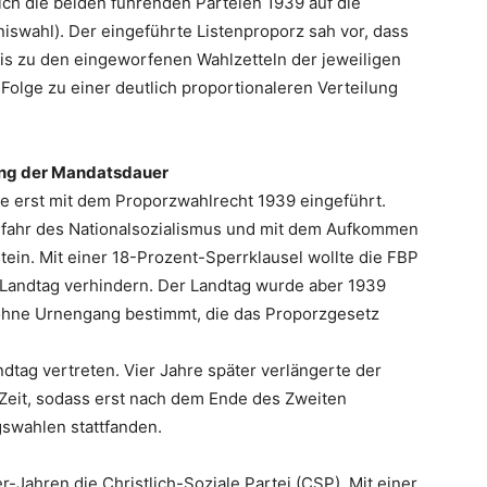
ch die beiden führenden Parteien 1939 auf die
iswahl). Der eingeführte Listenproporz sah vor, dass
is zu den eingeworfenen Wahlzetteln der jeweiligen
 Folge zu einer deutlich proportionaleren Verteilung
rung der Mandatsdauer
e erst mit dem Proporzwahlrecht 1939 eingeführt.
fahr des Nationalsozialismus und mit dem Aufkommen
ein. Mit einer 18-Prozent-Sperrklausel wollte die FBP
n Landtag verhindern. Der Landtag wurde aber 1939
 ohne Urnengang bestimmt, die das Proporzgesetz
tag vertreten. Vier Jahre später verlängerte der
Zeit, sodass erst nach dem Ende des Zweiten
gswahlen stattfanden.
r-Jahren die Christlich-Soziale Partei (CSP). Mit einer