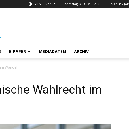
C
21.5
Samstag, August 8, 2026
Sign in / Joi
Vaduz
E
E-PAPER
MEDIADATEN
ARCHIV
t im Wandel
nische Wahlrecht im