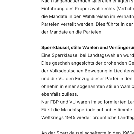
Nach langandauernden Querelen einigten si
Einführung des Proporzwahlrechts (Verhältn
die Mandate in den Wahlkreisen im Verhältn
Parteien verteilt werden. Dies führte in der
der Mandate an die Parteien.
Sperrklausel, stille Wahlen und Verlänge
Eine Sperrklausel bei Landtagswahlen wurd
Dies geschah angesichts der drohenden Ge
der Volksdeutschen Bewegung in Liechtenst
und die VU den Einzug dieser Partei in de
ohnehin in einer sogenannten stillen Wahl
ebenfalls zuliess.
Nur FBP und VU waren im so formierten Land
Fürst die Mandatsperiode auf unbestimmte 
Weltkriegs 1945 wieder ordentliche Landta
An der Sperrklausel scheiterte in den 1960e